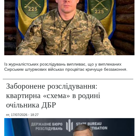
Із журналістських розслідувань випливає, що у виплеканих
Сирським штурмових військах процвітає кричуще беззаконня.
Заборонене розслідування:
квартирна «схема» в родині
очільника ДБР
пт, 17/07/2026 - 18:27