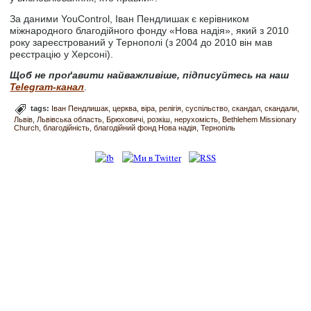
За даними YouControl, Іван Пендлишак є керівником
міжнародного благодійного фонду «Нова надія», який з 2010
року зареєстрований у Тернополі (з 2004 до 2010 він мав
реєстрацію у Херсоні).
Щоб не проґавити найважливіше, підписуйтесь на наш
Telegram-канал
.
tags:
Іван Пендлишак
церква
віра
релігія
суспільство
скандал
скандали
Львів
Львівська область
Брюховичі
розкіш
нерухомість
Bethlehem Missionary
Church
благодійність
благодійний фонд Нова надія
Тернопіль