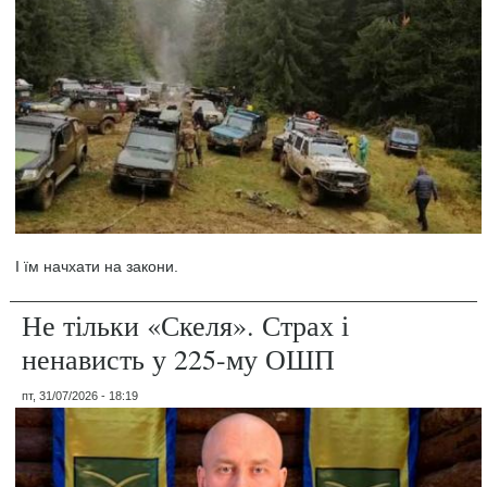
І їм начхати на закони.
Не тільки «Скеля». Страх і
ненависть у 225-му ОШП
пт, 31/07/2026 - 18:19