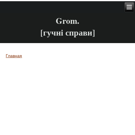
Grom.
[гучні справи]
Главная
Вы здесь