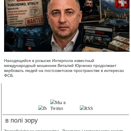
Находящийся в розыске Интерпола известный
международный мошенник Виталий Юрченко продолжает
вербовать людей на постсоветском пространстве в интересах
ФСБ.
в полі зору
Звичайнісіньке шкідництво. Джипери і мотокросери хочуть