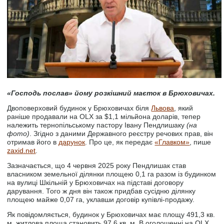
«Господь послав» йому розкішний маєток в Брюховичах.
Двоповерховий будинок у Брюховичах біля
Львова
, який
раніше продавали на OLX за $1,1 мільйона доларів, тепер
належить тернопільському пастору Івану Пендлишаку
(на
фото)
. Згідно з даними Державного реєстру речових прав, він
отримав його в
дарунок
. Про це, як передає
«Главком»
, пише
zaxid.net
.
Зазначається, що 4 червня 2025 року Пендлишак став
власником земельної ділянки площею 0,1 га разом із будинком
на вулиці Шкільній у Брюховичах на підставі договору
дарування. Того ж дня він також придбав сусідню ділянку
площею майже 0,07 га, уклавши договір купівлі-продажу.
Як повідомляється, будинок у Брюховичах має площу 491,3 кв.
м, житлова площа становить 97,6 кв. м. В оголошенні на OLX