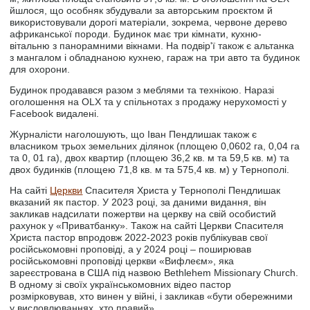
йшлося, що особняк збудували за авторським проєктом й
використовували дорогі матеріали, зокрема, червоне дерево
африканської породи. Будинок має три кімнати, кухню-
вітальню з панорамними вікнами. На подвір'ї також є альтанка
з мангалом і обладнаною кухнею, гараж на три авто та будинок
для охорони.
Будинок продавався разом з меблями та технікою. Наразі
оголошення на OLX та у спільнотах з продажу нерухомості у
Facebook видалені.
Журналісти наголошують, що Іван Пендлишак також є
власником трьох земельних ділянок (площею 0,0602 га, 0,04 га
та 0, 01 га), двох квартир (площею 36,2 кв. м та 59,5 кв. м) та
двох будинків (площею 71,8 кв. м та 575,4 кв. м) у Тернополі.
На сайті
Церкви
Спасителя Христа у Тернополі Пендлишак
вказаний як пастор. У 2023 році, за даними видання, він
закликав надсилати пожертви на церкву на свій особистий
рахунок у «Приватбанку». Також на сайті Церкви Спасителя
Христа пастор впродовж 2022-2023 років публікував свої
російськомовні проповіді, а у 2024 році – поширював
російськомовні проповіді церкви «Вифлеєм», яка
зареєстрована в США під назвою Bethlehem Missionary Church.
В одному зі своїх українськомовних відео пастор
розмірковував, хто винен у війні, і закликав «бути обережними
у висловлюваннях, хто правий».