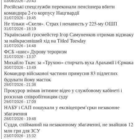
03/08/2026 - 20:43
Російські спецслужби переконали пенсіонера вбити
командира 2-го корпусу Нацгвардії
31/07/2026 - 19:45
Не тільки «Скеля». Страх і ненависть у 225-му ОШП
31/07/2026 - 18:19
Український гросмейстер Ігор Самуненков отримав відзнаку
за найкрасивіший хід на Titled Tuesday
31/07/2026 - 14:48
ФСБ «шиє» Дурову тероризм
31/07/2026 - 13:37
Михайло Ткач: за «Трухою» стирчать вуха Арахамії і Єрмака
30/07/2026 - 13:49
Командир військової частини примусив 83 підлеглих
будувати йому маєток
29/07/2026 - 21:38
Прокурор знімав інтимне відео у службовому кабінеті і
розсилав співробітницям суду
29/07/2026 - 17:09
НАБУ і САП пошукали у ексвіцепрем’єрки незаконне
збагачення
28/07/2026 - 19:48
Суддя, спійманий на незаконному збагаченні, не знайшов 12
млн грн для ЗСУ
23/07/2026 - 15:32