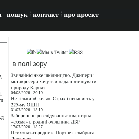
а
пошук
контакт
про проект
в полі зору
Звичайнісіньке шкідництво. Джипери і
А
мотокросери хочуть й надалі знищувати
природу Карпат
і
04/08/2026 - 20:19
Не тільки «Скеля». Страх і ненависть у
ти
225-му ОШП
31/07/2026 - 18:19
Заборонене розслідування: квартирна
уд
«схема» в родині очільника ДБР
17/07/2026 - 18:27
Психопат-городник. Портрет комбрига
Лучанова