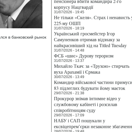
пенсіонера вбити командира 2-го
корпусу Нацгвардії
31/07/2026 - 19:45
Не тільки «Скеля». Страх і ненависть 
225-му ОШП
31/07/2026 - 18:19
Український гросмейстер Ігор
лся в банковский рынок
Самуненков отримав відзнаку за
найкрасивіший хід на Titled Tuesday
31/07/2026 - 14:48
ФСБ «шиє» Дурову тероризм
31/07/2026 - 13:37
Михайло Ткач: за «Трухою» стирчать
вуха Арахамії і Єрмака
30/07/2026 - 13:49
Командир військової частини примус
83 підлеглих будувати йому маєток
29/07/2026 - 21:38
Прокурор знімав інтимне відео у
службовому кабінеті і розсилав
співробітницям суду
29/07/2026 - 17:09
НАБУ і САП пошукали у
ексвіцепрем’єрки незаконне збагаченн
28/07/2026 - 19:48