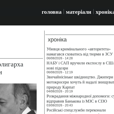
головна
матеріали
хронік
хроніка
Убивця кримінального «авторитета»
намагався сховатись від тюрми в ЗСУ
06/08/2026 - 14:28
олигарха
НАБУ і САП вручили експослу в СШ
нові підозри
и
06/08/2026 - 12:19
Звичайнісіньке шкідництво. Джипери 
мотокросери хочуть й надалі знищува
природу Карпат
04/08/2026 - 20:19
Розкрадання міжнародної допомоги: с
відправив Банькова із МЗС в СІЗО
03/08/2026 - 20:43
Російські спецслужби переконали