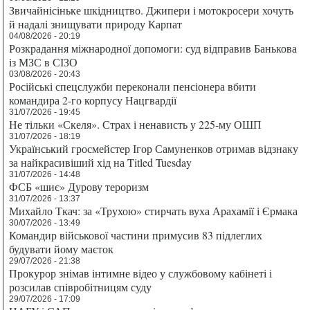
Звичайнісіньке шкідництво. Джипери і мотокросери хочуть
й надалі знищувати природу Карпат
04/08/2026 - 20:19
Розкрадання міжнародної допомоги: суд відправив Банькова
із МЗС в СІЗО
03/08/2026 - 20:43
Російські спецслужби переконали пенсіонера вбити
командира 2-го корпусу Нацгвардії
31/07/2026 - 19:45
Не тільки «Скеля». Страх і ненависть у 225-му ОШП
31/07/2026 - 18:19
Український гросмейстер Ігор Самуненков отримав відзнаку
за найкрасивіший хід на Titled Tuesday
31/07/2026 - 14:48
ФСБ «шиє» Дурову тероризм
31/07/2026 - 13:37
Михайло Ткач: за «Трухою» стирчать вуха Арахамії і Єрмака
30/07/2026 - 13:49
Командир військової частини примусив 83 підлеглих
будувати йому маєток
29/07/2026 - 21:38
Прокурор знімав інтимне відео у службовому кабінеті і
розсилав співробітницям суду
29/07/2026 - 17:09