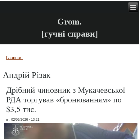
Grom.
[гучні справи]
Главная
Вы здесь
Андрій Різак
Дрібний чиновник з Мукачевської
РДА торгував «бронюванням» по
$3,5 тис.
вт, 02/06/2026 - 13:21