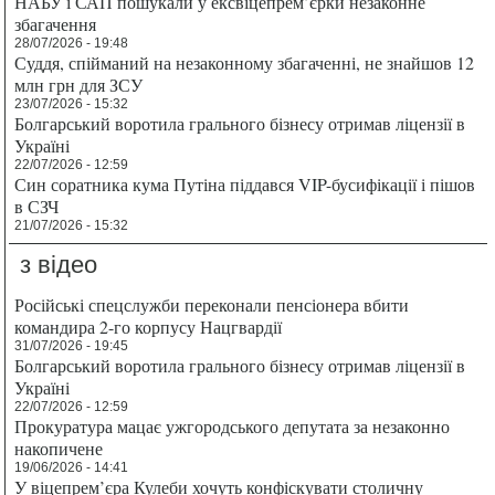
НАБУ і САП пошукали у ексвіцепрем’єрки незаконне
збагачення
28/07/2026 - 19:48
Суддя, спійманий на незаконному збагаченні, не знайшов 12
млн грн для ЗСУ
23/07/2026 - 15:32
Болгарський воротила грального бізнесу отримав ліцензії в
Україні
22/07/2026 - 12:59
Син соратника кума Путіна піддався VIP-бусифікації і пішов
в СЗЧ
21/07/2026 - 15:32
з відео
Російські спецслужби переконали пенсіонера вбити
командира 2-го корпусу Нацгвардії
31/07/2026 - 19:45
Болгарський воротила грального бізнесу отримав ліцензії в
Україні
22/07/2026 - 12:59
Прокуратура мацає ужгородського депутата за незаконно
накопичене
19/06/2026 - 14:41
У віцепрем’єра Кулеби хочуть конфіскувати столичну