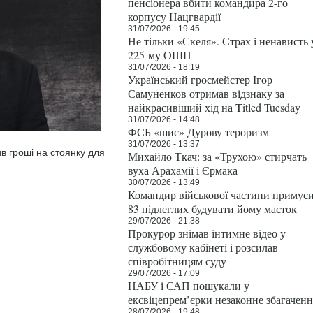
пенсіонера вбити командира 2-го
корпусу Нацгвардії
31/07/2026 - 19:45
Не тільки «Скеля». Страх і ненависть 
225-му ОШП
31/07/2026 - 18:19
Український гросмейстер Ігор
Самуненков отримав відзнаку за
найкрасивіший хід на Titled Tuesday
31/07/2026 - 14:48
ФСБ «шиє» Дурову тероризм
31/07/2026 - 13:37
в гроші на стоянку для
Михайло Ткач: за «Трухою» стирчать
вуха Арахамії і Єрмака
30/07/2026 - 13:49
Командир військової частини примус
83 підлеглих будувати йому маєток
29/07/2026 - 21:38
Прокурор знімав інтимне відео у
службовому кабінеті і розсилав
співробітницям суду
29/07/2026 - 17:09
НАБУ і САП пошукали у
ексвіцепрем’єрки незаконне збагаченн
28/07/2026 - 19:48