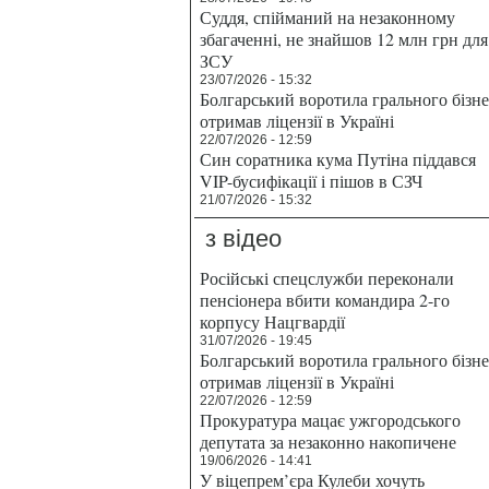
Суддя, спійманий на незаконному
збагаченні, не знайшов 12 млн грн для
ЗСУ
23/07/2026 - 15:32
Болгарський воротила грального бізн
отримав ліцензії в Україні
22/07/2026 - 12:59
Син соратника кума Путіна піддався
VIP-бусифікації і пішов в СЗЧ
21/07/2026 - 15:32
з відео
Російські спецслужби переконали
пенсіонера вбити командира 2-го
корпусу Нацгвардії
31/07/2026 - 19:45
Болгарський воротила грального бізн
отримав ліцензії в Україні
22/07/2026 - 12:59
Прокуратура мацає ужгородського
депутата за незаконно накопичене
19/06/2026 - 14:41
У віцепрем’єра Кулеби хочуть