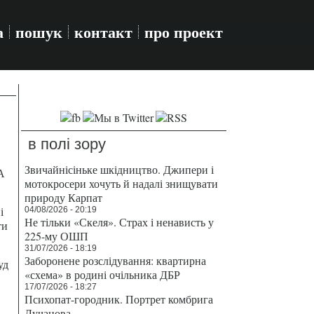
а
пошук
контакт
про проект
в полі зору
Звичайнісіньке шкідництво. Джипери і
А
мотокросери хочуть й надалі знищувати
природу Карпат
і
04/08/2026 - 20:19
Не тільки «Скеля». Страх і ненависть у
ти
225-му ОШП
31/07/2026 - 18:19
Заборонене розслідування: квартирна
уд
«схема» в родині очільника ДБР
17/07/2026 - 18:27
Психопат-городник. Портрет комбрига
Лучанова