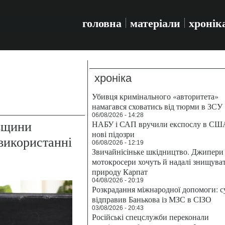
головна
матеріали
хронік
хроніка
Убивця кримінального «авторитета»
намагався сховатись від тюрми в ЗСУ
06/08/2026 - 14:28
вщини
НАБУ і САП вручили експослу в СШ
нові підозри
використанні
06/08/2026 - 12:19
Звичайнісіньке шкідництво. Джипери 
мотокросери хочуть й надалі знищува
природу Карпат
04/08/2026 - 20:19
Розкрадання міжнародної допомоги: с
відправив Банькова із МЗС в СІЗО
03/08/2026 - 20:43
Російські спецслужби переконали