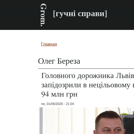
Grom.
[гучні справи]
Главная
Вы здесь
Олег Береза
Головного дорожника Льві
запідозрили в нецільовому 
94 млн грн
пн, 01/06/2026 - 21:04