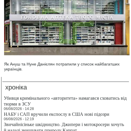
Як Ануш та Нуне Данієлян потрапили у список найбагатших
українців.
хроніка
Убивця кримінального «авторитета» намагався сховатись від
тюрми в ЗСУ
06/08/2026 - 14:28
НАБУ і САП вручили експослу в США нові підозри
06/08/2026 - 12:19
Звичайнісіньке шкідництво. Джипери і мотокросери хочуть
й надалі знищувати природу Карпат