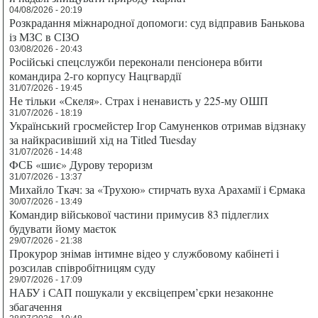
04/08/2026 - 20:19
Розкрадання міжнародної допомоги: суд відправив Банькова
із МЗС в СІЗО
03/08/2026 - 20:43
Російські спецслужби переконали пенсіонера вбити
командира 2-го корпусу Нацгвардії
31/07/2026 - 19:45
Не тільки «Скеля». Страх і ненависть у 225-му ОШП
31/07/2026 - 18:19
Український гросмейстер Ігор Самуненков отримав відзнаку
за найкрасивіший хід на Titled Tuesday
31/07/2026 - 14:48
ФСБ «шиє» Дурову тероризм
31/07/2026 - 13:37
Михайло Ткач: за «Трухою» стирчать вуха Арахамії і Єрмака
30/07/2026 - 13:49
Командир військової частини примусив 83 підлеглих
будувати йому маєток
29/07/2026 - 21:38
Прокурор знімав інтимне відео у службовому кабінеті і
розсилав співробітницям суду
29/07/2026 - 17:09
НАБУ і САП пошукали у ексвіцепрем’єрки незаконне
збагачення