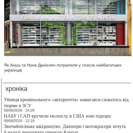
Як Ануш та Нуне Данієлян потрапили у список найбагатших
українців.
хроніка
Убивця кримінального «авторитета» намагався сховатись від
тюрми в ЗСУ
06/08/2026 - 14:28
НАБУ і САП вручили експослу в США нові підозри
06/08/2026 - 12:19
Звичайнісіньке шкідництво. Джипери і мотокросери хочуть
й надалі знищувати природу Карпат