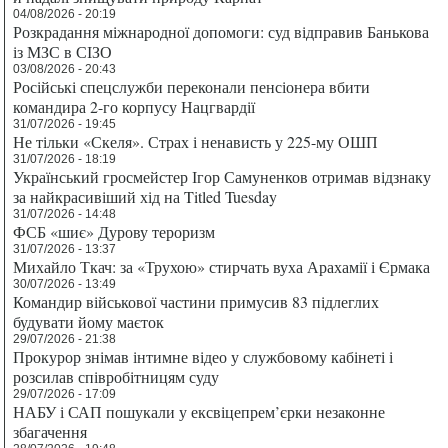
04/08/2026 - 20:19
Розкрадання міжнародної допомоги: суд відправив Банькова
із МЗС в СІЗО
03/08/2026 - 20:43
Російські спецслужби переконали пенсіонера вбити
командира 2-го корпусу Нацгвардії
31/07/2026 - 19:45
Не тільки «Скеля». Страх і ненависть у 225-му ОШП
31/07/2026 - 18:19
Український гросмейстер Ігор Самуненков отримав відзнаку
за найкрасивіший хід на Titled Tuesday
31/07/2026 - 14:48
ФСБ «шиє» Дурову тероризм
31/07/2026 - 13:37
Михайло Ткач: за «Трухою» стирчать вуха Арахамії і Єрмака
30/07/2026 - 13:49
Командир військової частини примусив 83 підлеглих
будувати йому маєток
29/07/2026 - 21:38
Прокурор знімав інтимне відео у службовому кабінеті і
розсилав співробітницям суду
29/07/2026 - 17:09
НАБУ і САП пошукали у ексвіцепрем’єрки незаконне
збагачення