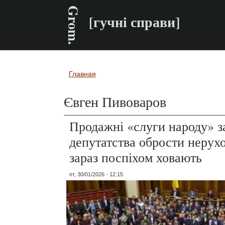
Grom.
[гучні справи]
Главная
Вы здесь
Євген Пивоваров
Продажні «слуги народу» з
депутатства обрости нерух
зараз поспіхом ховають
пт, 30/01/2026 - 12:15