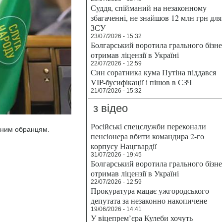
Суддя, спійманий на незаконному
збагаченні, не знайшов 12 млн грн для
ЗСУ
23/07/2026 - 15:32
Болгарський воротила грального бізн
отримав ліцензії в Україні
22/07/2026 - 12:59
Син соратника кума Путіна піддався
VIP-бусифікації і пішов в СЗЧ
21/07/2026 - 15:32
з відео
Російські спецслужби переконали
одним обранцям.
пенсіонера вбити командира 2-го
корпусу Нацгвардії
31/07/2026 - 19:45
Болгарський воротила грального бізн
отримав ліцензії в Україні
22/07/2026 - 12:59
Прокуратура мацає ужгородського
депутата за незаконно накопичене
19/06/2026 - 14:41
У віцепрем’єра Кулеби хочуть