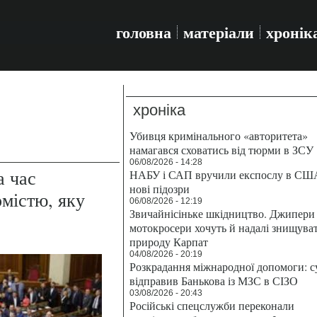
головна
матеріали
хронік
хроніка
Убивця кримінального «авторитета»
намагався сховатись від тюрми в ЗСУ
06/08/2026 - 14:28
а час
НАБУ і САП вручили експослу в СШ
нові підозри
омістю, яку
06/08/2026 - 12:19
Звичайнісіньке шкідництво. Джипери 
мотокросери хочуть й надалі знищува
природу Карпат
04/08/2026 - 20:19
Розкрадання міжнародної допомоги: с
відправив Банькова із МЗС в СІЗО
03/08/2026 - 20:43
Російські спецслужби переконали