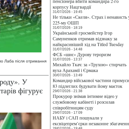
пенсіонера вбити командира 2-го
корпусу Нацгвардії
31/07/2026 - 19:45
Не тільки «Скеля». Страх і ненависть 
225-му ОШП
31/07/2026 - 18:19
Український гросмейстер Ігор
Самуненков отримав відзнаку за
найкрасивіший хід на Titled Tuesday
31/07/2026 - 14:48
ФСБ «шиє» Дурову тероризм
31/07/2026 - 13:37
ло Лаба після отримання
Михайло Ткач: за «Трухою» стирчать
вуха Арахамії і Єрмака
30/07/2026 - 13:49
роду». У
Командир військової частини примус
83 підлеглих будувати йому маєток
тарів фігурує
29/07/2026 - 21:38
Прокурор знімав інтимне відео у
службовому кабінеті і розсилав
співробітницям суду
29/07/2026 - 17:09
НАБУ і САП пошукали у
ексвіцепрем’єрки незаконне збагаченн
28/07/2026 - 19:48