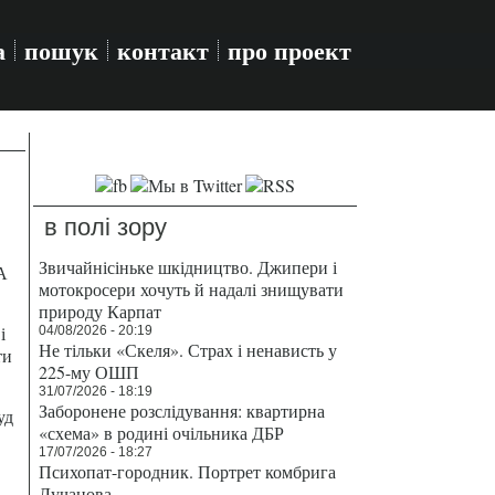
а
пошук
контакт
про проект
в полі зору
Звичайнісіньке шкідництво. Джипери і
А
мотокросери хочуть й надалі знищувати
природу Карпат
і
04/08/2026 - 20:19
Не тільки «Скеля». Страх і ненависть у
ти
225-му ОШП
31/07/2026 - 18:19
Заборонене розслідування: квартирна
уд
«схема» в родині очільника ДБР
17/07/2026 - 18:27
Психопат-городник. Портрет комбрига
Лучанова