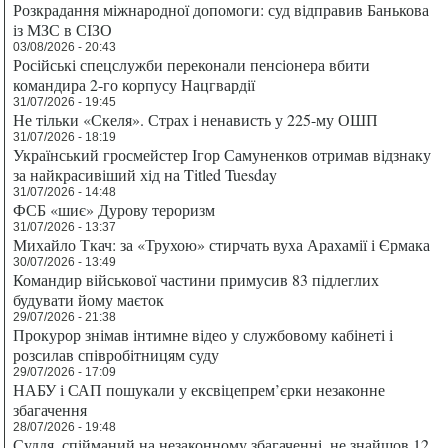
Розкрадання міжнародної допомоги: суд відправив Банькова
із МЗС в СІЗО
03/08/2026 - 20:43
Російські спецслужби переконали пенсіонера вбити
командира 2-го корпусу Нацгвардії
31/07/2026 - 19:45
Не тільки «Скеля». Страх і ненависть у 225-му ОШП
31/07/2026 - 18:19
Український гросмейстер Ігор Самуненков отримав відзнаку
за найкрасивіший хід на Titled Tuesday
31/07/2026 - 14:48
ФСБ «шиє» Дурову тероризм
31/07/2026 - 13:37
Михайло Ткач: за «Трухою» стирчать вуха Арахамії і Єрмака
30/07/2026 - 13:49
Командир військової частини примусив 83 підлеглих
будувати йому маєток
29/07/2026 - 21:38
Прокурор знімав інтимне відео у службовому кабінеті і
розсилав співробітницям суду
29/07/2026 - 17:09
НАБУ і САП пошукали у ексвіцепрем’єрки незаконне
збагачення
28/07/2026 - 19:48
Суддя, спійманий на незаконному збагаченні, не знайшов 12