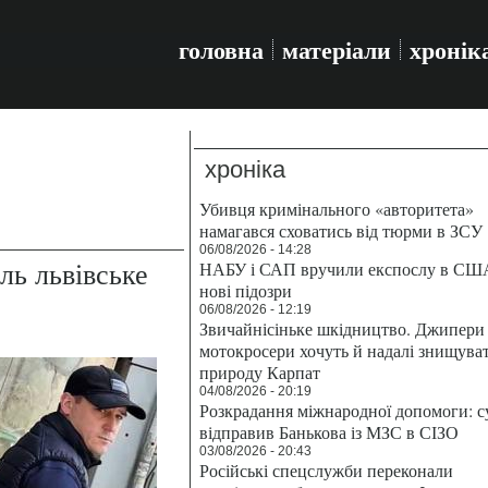
головна
матеріали
хронік
хроніка
Убивця кримінального «авторитета»
намагався сховатись від тюрми в ЗСУ
06/08/2026 - 14:28
ль львівське
НАБУ і САП вручили експослу в СШ
нові підозри
06/08/2026 - 12:19
Звичайнісіньке шкідництво. Джипери 
мотокросери хочуть й надалі знищува
природу Карпат
04/08/2026 - 20:19
Розкрадання міжнародної допомоги: с
відправив Банькова із МЗС в СІЗО
03/08/2026 - 20:43
Російські спецслужби переконали