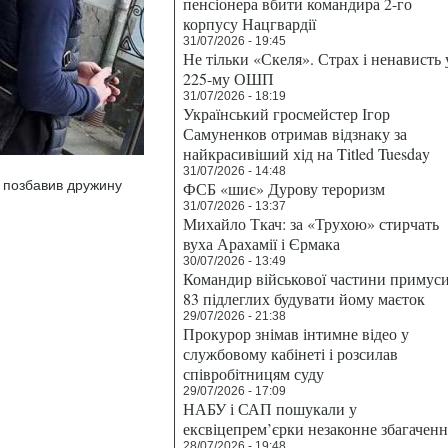
пенсіонера вбити командира 2-го
корпусу Нацгвардії
31/07/2026 - 19:45
Не тільки «Скеля». Страх і ненависть 
225-му ОШП
31/07/2026 - 18:19
Український гросмейстер Ігор
Самуненков отримав відзнаку за
найкрасивіший хід на Titled Tuesday
31/07/2026 - 14:48
 позбавив дружину
ФСБ «шиє» Дурову тероризм
31/07/2026 - 13:37
Михайло Ткач: за «Трухою» стирчать
вуха Арахамії і Єрмака
30/07/2026 - 13:49
Командир військової частини примус
83 підлеглих будувати йому маєток
29/07/2026 - 21:38
Прокурор знімав інтимне відео у
службовому кабінеті і розсилав
співробітницям суду
29/07/2026 - 17:09
НАБУ і САП пошукали у
ексвіцепрем’єрки незаконне збагаченн
28/07/2026 - 19:48