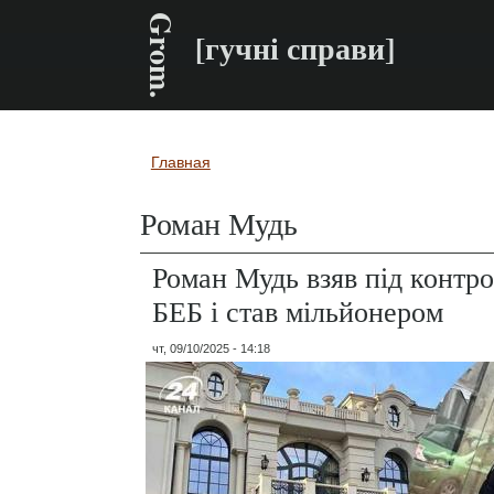
Grom.
[гучні справи]
Главная
Вы здесь
Роман Мудь
Роман Мудь взяв під контро
БЕБ і став мільйонером
чт, 09/10/2025 - 14:18