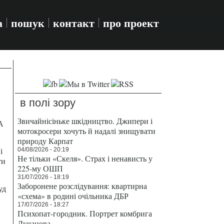
а
пошук
контакт
про проект
в полі зору
Звичайнісіньке шкідництво. Джипери і
А
мотокросери хочуть й надалі знищувати
природу Карпат
і
04/08/2026 - 20:19
Не тільки «Скеля». Страх і ненависть у
ти
225-му ОШП
31/07/2026 - 18:19
Заборонене розслідування: квартирна
уд
«схема» в родині очільника ДБР
17/07/2026 - 18:27
Психопат-городник. Портрет комбрига
Лучанова