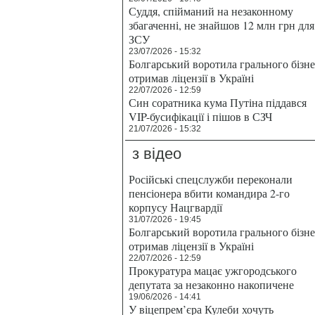
Суддя, спійманий на незаконному
збагаченні, не знайшов 12 млн грн для
ЗСУ
23/07/2026 - 15:32
Болгарський воротила грального бізн
отримав ліцензії в Україні
22/07/2026 - 12:59
Син соратника кума Путіна піддався
VIP-бусифікації і пішов в СЗЧ
21/07/2026 - 15:32
з відео
Російські спецслужби переконали
пенсіонера вбити командира 2-го
корпусу Нацгвардії
31/07/2026 - 19:45
Болгарський воротила грального бізн
отримав ліцензії в Україні
22/07/2026 - 12:59
Прокуратура мацає ужгородського
депутата за незаконно накопичене
19/06/2026 - 14:41
У віцепрем’єра Кулеби хочуть