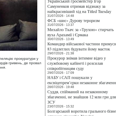
Український гросмейстер Ігор
Самуненков отримав відзнаку за
найкрасивіший хід на Titled Tuesday
31/07/2026 - 14:48
ФСБ «шиє» Дурову тероризм
31/07/2026 - 13:37
Михайло Ткач: за «Трухою» стирчать
вуха Арахамії і Єрмака
30/07/2026 - 13:49
Командир військової частини примус
83 підлеглих будувати йому маєток
29/07/2026 - 21:38
Прокурор знімав інтимне відео у
апеляцію прокуратури у
службовому кабінеті і розсилав
рдів гривень, де провал
ння.
співробітницям суду
29/07/2026 - 17:09
НАБУ і САП пошукали у
ексвіцепрем’єрки незаконне збагаченн
28/07/2026 - 19:48
Суддя, спійманий на незаконному
збагаченні, не знайшов 12 млн грн для
ЗСУ
23/07/2026 - 15:32
Болгарський воротила грального бізн