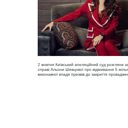
2 жовтня Київський апеляційний суд розгляне 
справі Альони Шевцової про відмивання 5 мілья
виконавчої влади призвів до закриття провадже