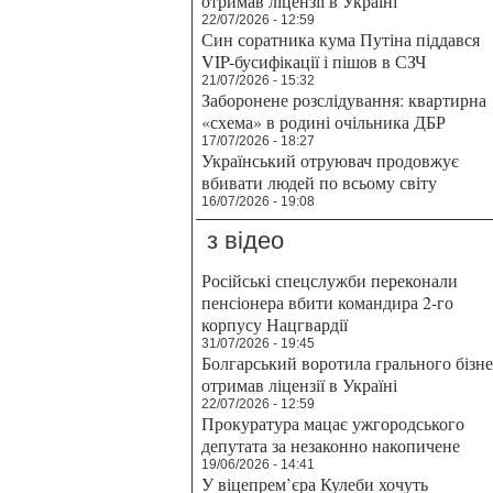
отримав ліцензії в Україні
22/07/2026 - 12:59
Син соратника кума Путіна піддався
VIP-бусифікації і пішов в СЗЧ
21/07/2026 - 15:32
Заборонене розслідування: квартирна
«схема» в родині очільника ДБР
17/07/2026 - 18:27
Український отруювач продовжує
вбивати людей по всьому світу
16/07/2026 - 19:08
з відео
Російські спецслужби переконали
пенсіонера вбити командира 2-го
корпусу Нацгвардії
31/07/2026 - 19:45
Болгарський воротила грального бізн
отримав ліцензії в Україні
22/07/2026 - 12:59
Прокуратура мацає ужгородського
депутата за незаконно накопичене
19/06/2026 - 14:41
У віцепрем’єра Кулеби хочуть