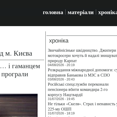
головна
матеріали
хронік
хроніка
Звичайнісіньке шкідництво. Джипери 
д м. Києва
мотокросери хочуть й надалі знищува
природу Карпат
х… і гаманцем
04/08/2026 - 20:19
Розкрадання міжнародної допомоги: с
і програли
відправив Банькова із МЗС в СІЗО
03/08/2026 - 20:43
Російські спецслужби переконали
пенсіонера вбити командира 2-го
корпусу Нацгвардії
31/07/2026 - 19:45
Не тільки «Скеля». Страх і ненависть 
225-му ОШП
31/07/2026 - 18:19