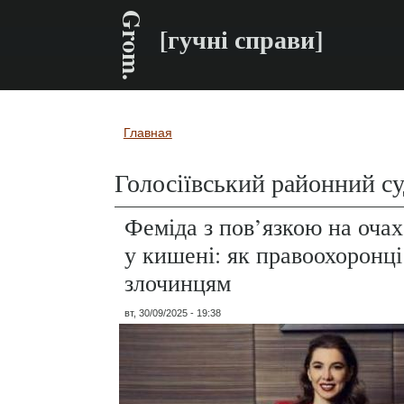
Grom.
[гучні справи]
Главная
Вы здесь
Голосіївський районний су
Феміда з пов’язкою на оча
у кишені: як правоохоронц
злочинцям
вт, 30/09/2025 - 19:38