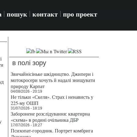
а
пошук
контакт
про проект
і
в полі зору
ти
Звичайнісіньке шкідництво. Джипери і
мотокросери хочуть й надалі знищувати
уд
природу Карпат
04/08/2026 - 20:19
Не тільки «Скеля». Страх і ненависть у
225-му ОШП
31/07/2026 - 18:19
Заборонене розслідування: квартирна
«схема» в родині очільника ДБР
у
17/07/2026 - 18:27
Психопат-городник. Портрет комбрига
Лучанова