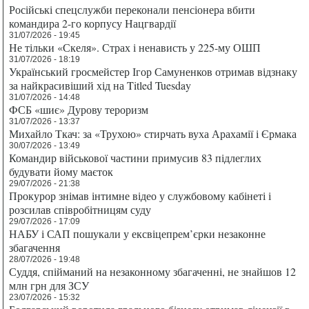
Російські спецслужби переконали пенсіонера вбити
командира 2-го корпусу Нацгвардії
31/07/2026 - 19:45
Не тільки «Скеля». Страх і ненависть у 225-му ОШП
31/07/2026 - 18:19
Український гросмейстер Ігор Самуненков отримав відзнаку
за найкрасивіший хід на Titled Tuesday
31/07/2026 - 14:48
ФСБ «шиє» Дурову тероризм
31/07/2026 - 13:37
Михайло Ткач: за «Трухою» стирчать вуха Арахамії і Єрмака
30/07/2026 - 13:49
Командир військової частини примусив 83 підлеглих
будувати йому маєток
29/07/2026 - 21:38
Прокурор знімав інтимне відео у службовому кабінеті і
розсилав співробітницям суду
29/07/2026 - 17:09
НАБУ і САП пошукали у ексвіцепрем’єрки незаконне
збагачення
28/07/2026 - 19:48
Суддя, спійманий на незаконному збагаченні, не знайшов 12
млн грн для ЗСУ
23/07/2026 - 15:32