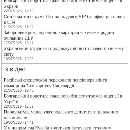
Болгарський воротила грального бізнесу отримав ліцензії в
Україні
22/07/2026 - 12:59
Син соратника кума Путіна піддався VIP-бусифікації і пішов
в СЗЧ
21/07/2026 - 15:32
Заборонене розслідування: квартирна «схема» в родині
очільника ДБР
17/07/2026 - 18:27
Український отруювач продовжує вбивати людей по всьому
світу
16/07/2026 - 19:08
з відео
Російські спецслужби переконали пенсіонера вбити
командира 2-го корпусу Нацгвардії
31/07/2026 - 19:45
Болгарський воротила грального бізнесу отримав ліцензії в
Україні
22/07/2026 - 12:59
Прокуратура мацає ужгородського депутата за незаконно
накопичене
19/06/2026 - 14:41
У віцепрем’єра Кулеби хочуть конфіскувати столичну