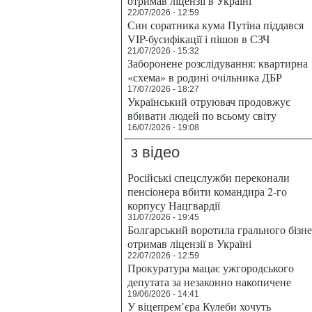
отримав ліцензії в Україні
22/07/2026 - 12:59
Син соратника кума Путіна піддався
VIP-бусифікації і пішов в СЗЧ
21/07/2026 - 15:32
Заборонене розслідування: квартирна
«схема» в родині очільника ДБР
17/07/2026 - 18:27
Український отруювач продовжує
вбивати людей по всьому світу
16/07/2026 - 19:08
з відео
Російські спецслужби переконали
пенсіонера вбити командира 2-го
корпусу Нацгвардії
31/07/2026 - 19:45
Болгарський воротила грального бізн
отримав ліцензії в Україні
22/07/2026 - 12:59
Прокуратура мацає ужгородського
депутата за незаконно накопичене
19/06/2026 - 14:41
У віцепрем’єра Кулеби хочуть