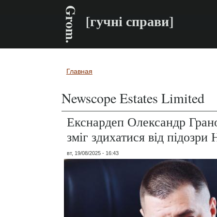
Grom.
[гучні справи]
Главная
Вы здесь
Newscope Estates Limited
Екснардеп Олександр Гран
зміг здихатися від підозри
вт, 19/08/2025 - 16:43