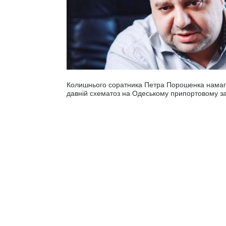
Колишнього соратника Петра Порошенка намаг
давній схематоз на Одеському припортовому за