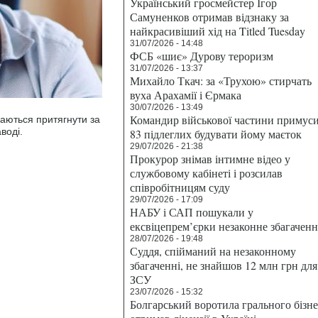
Український гросмейстер Ігор
Самуненков отримав відзнаку за
найкрасивіший хід на Titled Tuesday
31/07/2026 - 14:48
ФСБ «шиє» Дурову тероризм
31/07/2026 - 13:37
Михайло Ткач: за «Трухою» стирчать
вуха Арахамії і Єрмака
30/07/2026 - 13:49
Командир військової частини примус
аються притягнути за
воді.
83 підлеглих будувати йому маєток
29/07/2026 - 21:38
Прокурор знімав інтимне відео у
службовому кабінеті і розсилав
співробітницям суду
29/07/2026 - 17:09
НАБУ і САП пошукали у
ексвіцепрем’єрки незаконне збагаченн
28/07/2026 - 19:48
Суддя, спійманий на незаконному
збагаченні, не знайшов 12 млн грн для
ЗСУ
23/07/2026 - 15:32
Болгарський воротила грального бізн