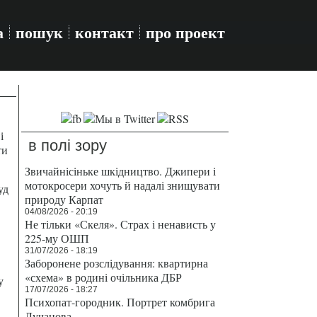
а
пошук
контакт
про проект
і
в полі зору
ти
Звичайнісіньке шкідництво. Джипери і
мотокросери хочуть й надалі знищувати
уд
природу Карпат
04/08/2026 - 20:19
Не тільки «Скеля». Страх і ненависть у
225-му ОШП
31/07/2026 - 18:19
Заборонене розслідування: квартирна
«схема» в родині очільника ДБР
у
17/07/2026 - 18:27
Психопат-городник. Портрет комбрига
Лучанова