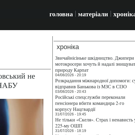
головна
матеріали
хронік
хроніка
Звичайнісіньке шкідництво. Джипери 
мотокросери хочуть й надалі знищува
природу Карпат
овський не
04/08/2026 - 20:19
Розкрадання міжнародної допомоги: с
 НАБУ
відправив Банькова із МЗС в СІЗО
03/08/2026 - 20:43
Російські спецслужби переконали
пенсіонера вбити командира 2-го
корпусу Нацгвардії
31/07/2026 - 19:45
Не тільки «Скеля». Страх і ненависть 
225-му ОШП
31/07/2026 - 18:19