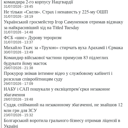
командира 2-го корпусу Нацгвардії
31/07/2026 - 19:45
Не тільки «Скеля». Страх і ненависть у 225-му ОШП
31/07/2026 - 18:19
Український гросмейстер Ігор Самуненков отримав відзнаку
за найкрасивіший хід на Titled Tuesday
31/07/2026 - 14:48
ФСБ «шиє» Дурову тероризм
31/07/2026 - 13:37
Михайло Ткач: за «Трухою» стирчать вуха Арахамії і Єрмака
30/07/2026 - 13:49
Командир військової частини примусив 83 підлеглих
будувати йому маєток
29/07/2026 - 21:38
Прокурор знімав інтимне відео у службовому кабінеті і
розсилав співробітницям суду
29/07/2026 - 17:09
НАБУ і САП пошукали у ексвіцепрем’єрки незаконне
збагачення
28/07/2026 - 19:48
Суддя, спійманий на незаконному збагаченні, не знайшов 12
млн грн для ЗСУ
23/07/2026 - 15:32
Болгарський воротила грального бізнесу отримав ліцензії в
Україні