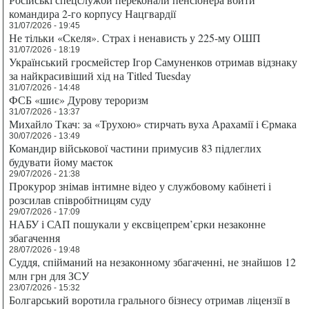
командира 2-го корпусу Нацгвардії
31/07/2026 - 19:45
Не тільки «Скеля». Страх і ненависть у 225-му ОШП
31/07/2026 - 18:19
Український гросмейстер Ігор Самуненков отримав відзнаку
за найкрасивіший хід на Titled Tuesday
31/07/2026 - 14:48
ФСБ «шиє» Дурову тероризм
31/07/2026 - 13:37
Михайло Ткач: за «Трухою» стирчать вуха Арахамії і Єрмака
30/07/2026 - 13:49
Командир військової частини примусив 83 підлеглих
будувати йому маєток
29/07/2026 - 21:38
Прокурор знімав інтимне відео у службовому кабінеті і
розсилав співробітницям суду
29/07/2026 - 17:09
НАБУ і САП пошукали у ексвіцепрем’єрки незаконне
збагачення
28/07/2026 - 19:48
Суддя, спійманий на незаконному збагаченні, не знайшов 12
млн грн для ЗСУ
23/07/2026 - 15:32
Болгарський воротила грального бізнесу отримав ліцензії в