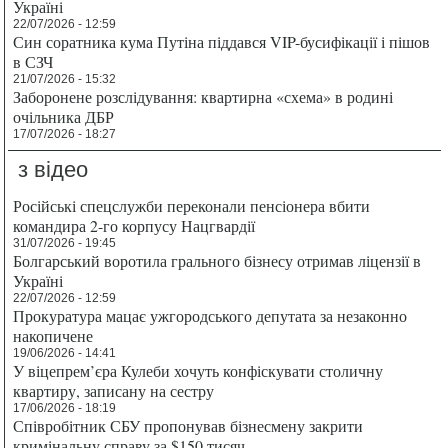
Україні
22/07/2026 - 12:59
Син соратника кума Путіна піддався VIP-бусифікації і пішов
в СЗЧ
21/07/2026 - 15:32
Заборонене розслідування: квартирна «схема» в родині
очільника ДБР
17/07/2026 - 18:27
з відео
Російські спецслужби переконали пенсіонера вбити
командира 2-го корпусу Нацгвардії
31/07/2026 - 19:45
Болгарський воротила грального бізнесу отримав ліцензії в
Україні
22/07/2026 - 12:59
Прокуратура мацає ужгородського депутата за незаконно
накопичене
19/06/2026 - 14:41
У віцепрем’єра Кулеби хочуть конфіскувати столичну
квартиру, записану на сестру
17/06/2026 - 18:19
Співробітник СБУ пропонував бізнесмену закрити
кримінальну справу за $150 тисяч