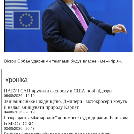
Віктор Орбан ударними темпами будує власне «межигір’я».
хроніка
НАБУ і САП вручили експослу в США нові підозри
06/08/2026 - 12:19
Звичайнісіньке шкідництво. Джипери і мотокросери хочуть
й надалі знищувати природу Карпат
04/08/2026 - 20:19
Розкрадання міжнародної допомоги: суд відправив Банькова
із МЗС в СІЗО
03/08/2026 - 20:43
Російські спецслужби переконали пенсіонера вбити