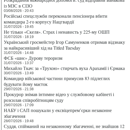
із МЗС в СІЗО
03/08/2026 - 20:43
Російські спецслужби переконали пенсіонера вбити
командира 2-го корпусу Нацгвардії
31/07/2026 - 19:45
Не тільки «Скеля». Страх і ненависть у 225-му ОШП
31/07/2026 - 18:19
Український гросмейстер Ігор Самуненков отримав відзнаку
за найкрасивіший хід на Titled Tuesday
31/07/2026 - 14:48
ФСБ «шиє» Дурову тероризм
31/07/2026 - 13:37
Михайло Ткач: за «Трухою» стирчать вуха Арахамії і Єрмака
30/07/2026 - 13:49
Командир військової частини примусив 83 підлеглих
будувати йому маєток
29/07/2026 - 21:38
Прокурор знімав інтимне відео у службовому кабінеті і
розсилав співробітницям суду
29/07/2026 - 17:09
НАБУ і САП пошукали у ексвіцепрем’єрки незаконне
збагачення
28/07/2026 - 19:48
Суддя, спійманий на незаконному збагаченні, не знайшов 12