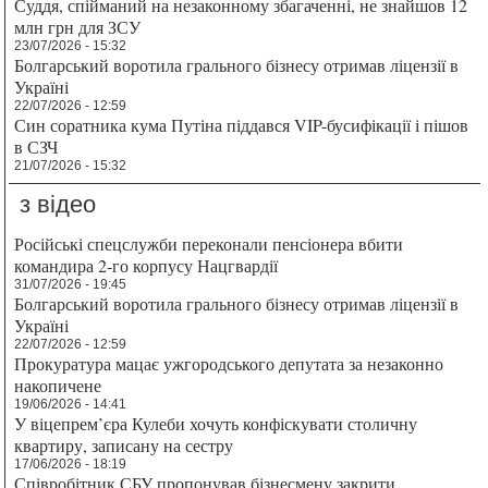
Суддя, спійманий на незаконному збагаченні, не знайшов 12
млн грн для ЗСУ
23/07/2026 - 15:32
Болгарський воротила грального бізнесу отримав ліцензії в
Україні
22/07/2026 - 12:59
Син соратника кума Путіна піддався VIP-бусифікації і пішов
в СЗЧ
21/07/2026 - 15:32
з відео
Російські спецслужби переконали пенсіонера вбити
командира 2-го корпусу Нацгвардії
31/07/2026 - 19:45
Болгарський воротила грального бізнесу отримав ліцензії в
Україні
22/07/2026 - 12:59
Прокуратура мацає ужгородського депутата за незаконно
накопичене
19/06/2026 - 14:41
У віцепрем’єра Кулеби хочуть конфіскувати столичну
квартиру, записану на сестру
17/06/2026 - 18:19
Співробітник СБУ пропонував бізнесмену закрити