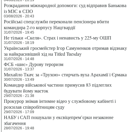
Розкрадання міжнародної допомоги: суд відправив Банькова
із МЗС в СІЗО
03/08/2026 - 20:43
Російські спецслужби переконали пенсіонера вбити
командира 2-го корпусу Нацгвардії
31/07/2026 - 19:45
Не тільки «Скеля». Страх і ненависть у 225-му ОШП
31/07/2026 - 18:19
Український гросмейстер Ігор Самуненков отримав відзнаку
за найкрасивіший хід на Titled Tuesday
31/07/2026 - 14:48
ФСБ «шиє» Дурову тероризм
31/07/2026 - 13:37
Михайло Ткач: за «Трухою» стирчать вуха Арахамії і Єрмака
30/07/2026 - 13:49
Командир військової частини примусив 83 підлеглих
будувати йому маєток
29/07/2026 - 21:38
Прокурор знімав інтимне відео у службовому кабінеті і
розсилав співробітницям суду
29/07/2026 - 17:09
НАБУ і САП пошукали у ексвіцепрем’єрки незаконне
збагачення
28/07/2026 - 19:48