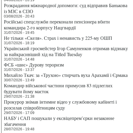
Розкрадання міжнародної допомоги: суд відправив Банькова
із МЗС в СІЗО
03/08/2026 - 20:43
Російські спецслужби переконали пенсіонера вбити
командира 2-го корпусу Нацгвардії
31/07/2026 - 19:45
Не тільки «Скеля». Страх і ненависть у 225-му ОШП
31/07/2026 - 18:19
Український гросмейстер Ігор Самуненков отримав відзнаку
за найкрасивіший хід на Titled Tuesday
31/07/2026 - 14:48
ФСБ «шиє» Дурову тероризм
31/07/2026 - 13:37
Михайло Ткач: за «Трухою» стирчать вуха Арахамії і Єрмака
30/07/2026 - 13:49
Командир військової частини примусив 83 підлеглих
будувати йому маєток
29/07/2026 - 21:38
Прокурор знімав інтимне відео у службовому кабінеті і
розсилав співробітницям суду
29/07/2026 - 17:09
НАБУ і САП пошукали у ексвіцепрем’єрки незаконне
збагачення
28/07/2026 - 19:48