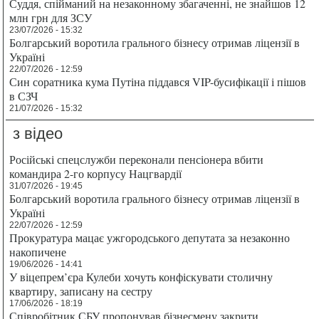
Суддя, спійманий на незаконному збагаченні, не знайшов 12
млн грн для ЗСУ
23/07/2026 - 15:32
Болгарський воротила грального бізнесу отримав ліцензії в
Україні
22/07/2026 - 12:59
Син соратника кума Путіна піддався VIP-бусифікації і пішов
в СЗЧ
21/07/2026 - 15:32
з відео
Російські спецслужби переконали пенсіонера вбити
командира 2-го корпусу Нацгвардії
31/07/2026 - 19:45
Болгарський воротила грального бізнесу отримав ліцензії в
Україні
22/07/2026 - 12:59
Прокуратура мацає ужгородського депутата за незаконно
накопичене
19/06/2026 - 14:41
У віцепрем’єра Кулеби хочуть конфіскувати столичну
квартиру, записану на сестру
17/06/2026 - 18:19
Співробітник СБУ пропонував бізнесмену закрити