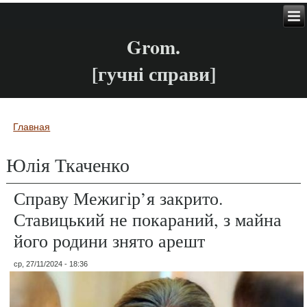
Grom.
[гучні справи]
Главная
Вы здесь
Юлія Ткаченко
Справу Межигір’я закрито.
Ставицький не покараний, з майна
його родини знято арешт
ср, 27/11/2024 - 18:36