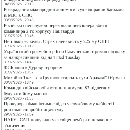
04/08/2026 - 20:19
Розкрадання міжнародної допомоги: суд відправив Банькова
із МЗС в СІЗО
03/08/2026 - 20:43
Російські спецслужби переконали пенсіонера вбити
командира 2-го корпусу Нацгвардії
31/07/2026 - 19:45
Не тільки «Скеля». Страх і ненависть у 225-му ОШП
31/07/2026 - 18:19
Український гросмейстер Ігор Самуненков отримав відзнаку
за найкрасивіший хід на Titled Tuesday
31/07/2026 - 14:48
ФСБ «шиє» Дурову тероризм
31/07/2026 - 13:37
Михайло Ткач: за «Трухою» стирчать вуха Арахамії і Єрмака
30/07/2026 - 13:49
Командир військової частини примусив 83 підлеглих
будувати йому маєток
29/07/2026 - 21:38
Прокурор знімав інтимне відео у службовому кабінеті і
розсилав співробітницям суду
29/07/2026 - 17:09
НАБУ і САП пошукали у ексвіцепрем’єрки незаконне
збагачення