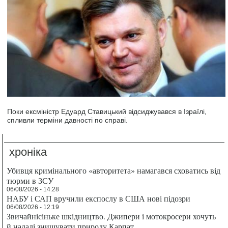
Поки ексміністр Едуард Ставицький відсиджувався в Ізраїлі,
спливли терміни давності по справі.
хроніка
Убивця кримінального «авторитета» намагався сховатись від
тюрми в ЗСУ
06/08/2026 - 14:28
НАБУ і САП вручили експослу в США нові підозри
06/08/2026 - 12:19
Звичайнісіньке шкідництво. Джипери і мотокросери хочуть
й надалі знищувати природу Карпат