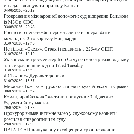
й надалі знищувати природу Карпат
04/08/2026 - 20:19
Розкрадання міжнародної допомоги: суд відправив Банькова
із МЗС в СІЗО
03/08/2026 - 20:43
Російські спецслужби переконали пенсіонера вбити
командира 2-го корпусу Нацгвардії
31/07/2026 - 19:45
Не тільки «Скеля». Страх і ненависть у 225-му ОШП
31/07/2026 - 18:19
Український гросмейстер Ігор Самуненков отримав відзнаку
за найкрасивіший хід на Titled Tuesday
31/07/2026 - 14:48
ФСБ «шиє» Дурову тероризм
31/07/2026 - 13:37
Михайло Ткач: за «Трухою» стирчать вуха Арахамії і Єрмака
30/07/2026 - 13:49
Командир військової частини примусив 83 підлеглих
будувати йому маєток
29/07/2026 - 21:38
Прокурор знімав інтимне відео у службовому кабінеті і
розсилав співробітницям суду
29/07/2026 - 17:09
НАБУ і САП пошукали у ексвіцепрем’єрки незаконне