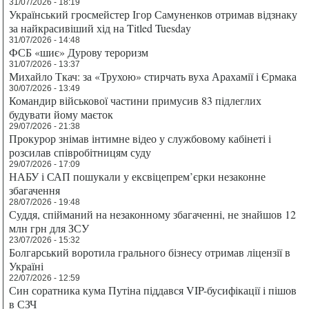
31/07/2026 - 18:19
Український гросмейстер Ігор Самуненков отримав відзнаку
за найкрасивіший хід на Titled Tuesday
31/07/2026 - 14:48
ФСБ «шиє» Дурову тероризм
31/07/2026 - 13:37
Михайло Ткач: за «Трухою» стирчать вуха Арахамії і Єрмака
30/07/2026 - 13:49
Командир військової частини примусив 83 підлеглих
будувати йому маєток
29/07/2026 - 21:38
Прокурор знімав інтимне відео у службовому кабінеті і
розсилав співробітницям суду
29/07/2026 - 17:09
НАБУ і САП пошукали у ексвіцепрем’єрки незаконне
збагачення
28/07/2026 - 19:48
Суддя, спійманий на незаконному збагаченні, не знайшов 12
млн грн для ЗСУ
23/07/2026 - 15:32
Болгарський воротила грального бізнесу отримав ліцензії в
Україні
22/07/2026 - 12:59
Син соратника кума Путіна піддався VIP-бусифікації і пішов
в СЗЧ