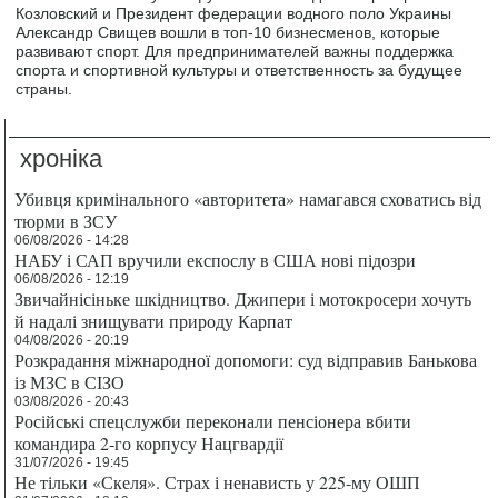
Козловский и Президент федерации водного поло Украины
Александр Свищев вошли в топ-10 бизнесменов, которые
развивают спорт. Для предпринимателей важны поддержка
спорта и спортивной культуры и ответственность за будущее
страны.
хроніка
Убивця кримінального «авторитета» намагався сховатись від
тюрми в ЗСУ
06/08/2026 - 14:28
НАБУ і САП вручили експослу в США нові підозри
06/08/2026 - 12:19
Звичайнісіньке шкідництво. Джипери і мотокросери хочуть
й надалі знищувати природу Карпат
04/08/2026 - 20:19
Розкрадання міжнародної допомоги: суд відправив Банькова
із МЗС в СІЗО
03/08/2026 - 20:43
Російські спецслужби переконали пенсіонера вбити
командира 2-го корпусу Нацгвардії
31/07/2026 - 19:45
Не тільки «Скеля». Страх і ненависть у 225-му ОШП