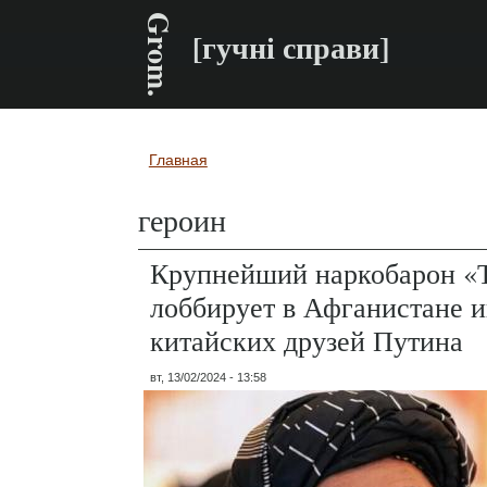
Grom.
[гучні справи]
Главная
Вы здесь
героин
Крупнейший наркобарон «
лоббирует в Афганистане 
китайских друзей Путина
вт, 13/02/2024 - 13:58