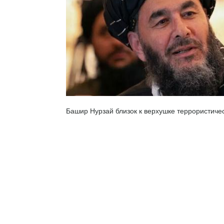
Башир Нурзай близок к верхушке террористиче