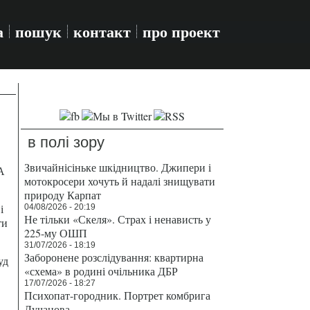
а
пошук
контакт
про проект
в полі зору
Звичайнісіньке шкідництво. Джипери і
А
мотокросери хочуть й надалі знищувати
природу Карпат
і
04/08/2026 - 20:19
Не тільки «Скеля». Страх і ненависть у
ти
225-му ОШП
31/07/2026 - 18:19
Заборонене розслідування: квартирна
уд
«схема» в родині очільника ДБР
17/07/2026 - 18:27
Психопат-городник. Портрет комбрига
Лучанова