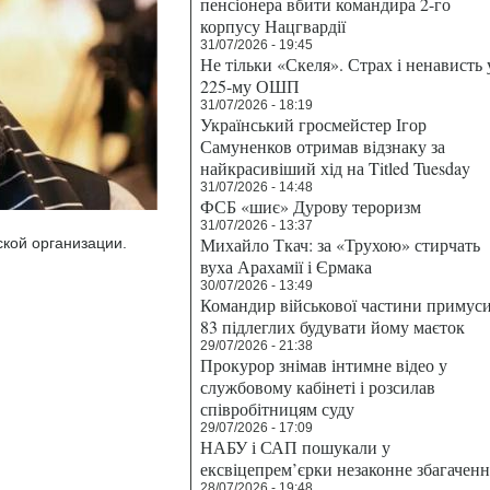
пенсіонера вбити командира 2-го
корпусу Нацгвардії
31/07/2026 - 19:45
Не тільки «Скеля». Страх і ненависть 
225-му ОШП
31/07/2026 - 18:19
Український гросмейстер Ігор
Самуненков отримав відзнаку за
найкрасивіший хід на Titled Tuesday
31/07/2026 - 14:48
ФСБ «шиє» Дурову тероризм
31/07/2026 - 13:37
Михайло Ткач: за «Трухою» стирчать
ской организации.
вуха Арахамії і Єрмака
30/07/2026 - 13:49
Командир військової частини примус
83 підлеглих будувати йому маєток
29/07/2026 - 21:38
Прокурор знімав інтимне відео у
службовому кабінеті і розсилав
співробітницям суду
29/07/2026 - 17:09
НАБУ і САП пошукали у
ексвіцепрем’єрки незаконне збагаченн
28/07/2026 - 19:48