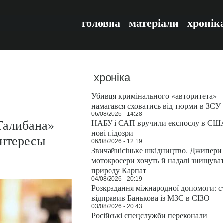
головна
матеріали
хронік
хроніка
Убивця кримінального «авторитета»
намагався сховатись від тюрми в ЗСУ
06/08/2026 - 14:28
Талибана»
НАБУ і САП вручили експослу в СШ
нові підозри
интересы
06/08/2026 - 12:19
Звичайнісіньке шкідництво. Джипери 
мотокросери хочуть й надалі знищува
природу Карпат
04/08/2026 - 20:19
Розкрадання міжнародної допомоги: с
відправив Банькова із МЗС в СІЗО
03/08/2026 - 20:43
Російські спецслужби переконали