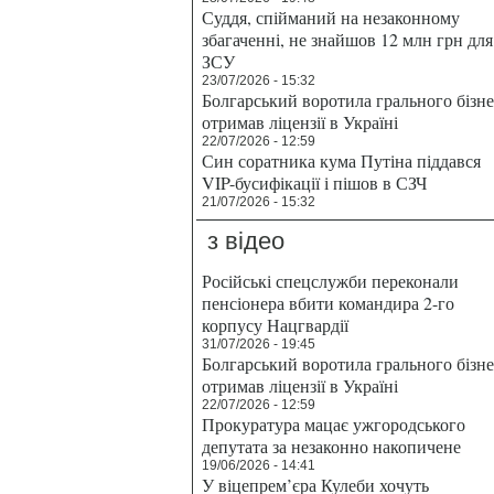
Суддя, спійманий на незаконному
збагаченні, не знайшов 12 млн грн для
ЗСУ
23/07/2026 - 15:32
Болгарський воротила грального бізн
отримав ліцензії в Україні
22/07/2026 - 12:59
Син соратника кума Путіна піддався
VIP-бусифікації і пішов в СЗЧ
21/07/2026 - 15:32
з відео
Російські спецслужби переконали
пенсіонера вбити командира 2-го
корпусу Нацгвардії
31/07/2026 - 19:45
Болгарський воротила грального бізн
отримав ліцензії в Україні
22/07/2026 - 12:59
Прокуратура мацає ужгородського
депутата за незаконно накопичене
19/06/2026 - 14:41
У віцепрем’єра Кулеби хочуть