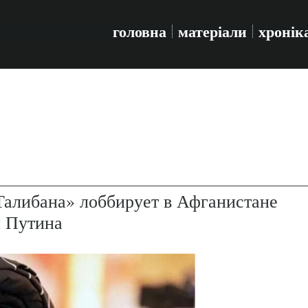
головна
матеріали
хронік
алибана» лоббирует в Афганистане
й Путина