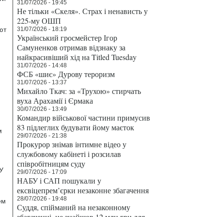
31/07/2026 - 19:45
Не тільки «Скеля». Страх і ненависть у
225-му ОШП
ют
31/07/2026 - 18:19
Український гросмейстер Ігор
Самуненков отримав відзнаку за
найкрасивіший хід на Titled Tuesday
31/07/2026 - 14:48
ФСБ «шиє» Дурову тероризм
31/07/2026 - 13:37
Михайло Ткач: за «Трухою» стирчать
вуха Арахамії і Єрмака
30/07/2026 - 13:49
Командир військової частини примусив
83 підлеглих будувати йому маєток
м
29/07/2026 - 21:38
Прокурор знімав інтимне відео у
службовому кабінеті і розсилав
співробітницям суду
У
29/07/2026 - 17:09
НАБУ і САП пошукали у
ексвіцепрем’єрки незаконне збагачення
28/07/2026 - 19:48
ем
Суддя, спійманий на незаконному
збагаченні, не знайшов 12 млн грн для