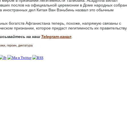
м миром в признании легитимности Талибана. Асадулла Билал
ывших послов на официальной церемонии в Доме народных собра
а иностранных дел Китая Ван Вэньбинь назвал это обычным
ных богатств Афганистана теперь, похоже, напрямую связаны с
еском признании, которое придаст легитимность их правительству
исывайтесь на наш
Telegram-канал
.
тики
героин
диктатура