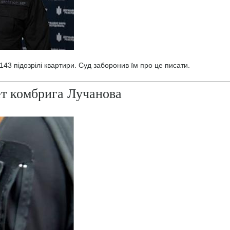
43 підозрілі квартири. Суд заборонив їм про це писати.
ет комбрига Лучанова