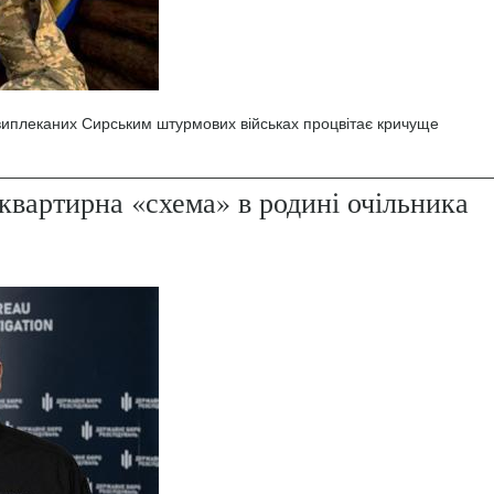
 виплеканих Сирським штурмових військах процвітає кричуще
квартирна «схема» в родині очільника