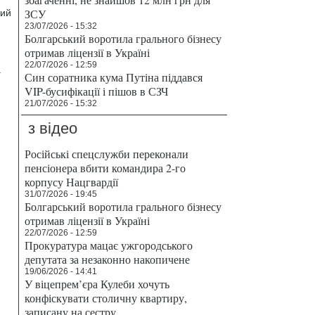
ЗСУ
ний
23/07/2026 - 15:32
Болгарський воротила грального бізнесу
отримав ліцензії в Україні
22/07/2026 - 12:59
.
Син соратника кума Путіна піддався
VIP-бусифікації і пішов в СЗЧ
21/07/2026 - 15:32
з відео
Російські спецслужби переконали
пенсіонера вбити командира 2-го
корпусу Нацгвардії
31/07/2026 - 19:45
Болгарський воротила грального бізнесу
отримав ліцензії в Україні
22/07/2026 - 12:59
Прокуратура мацає ужгородського
депутата за незаконно накопичене
19/06/2026 - 14:41
У віцепрем’єра Кулеби хочуть
конфіскувати столичну квартиру,
записану на сестру