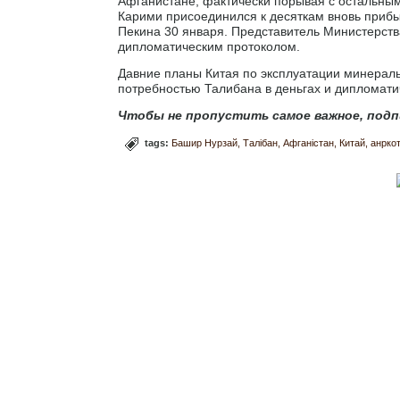
Афганистане, фактически порывая с остальны
Карими присоединился к десяткам вновь приб
Пекина 30 января. Представитель Министерств
дипломатическим протоколом.
Давние планы Китая по эксплуатации минераль
потребностью Талибана в деньгах и дипломатич
Чтобы не пропустить самое важное, подп
tags:
Башир Нурзай
Талібан
Афганістан
Китай
анрко