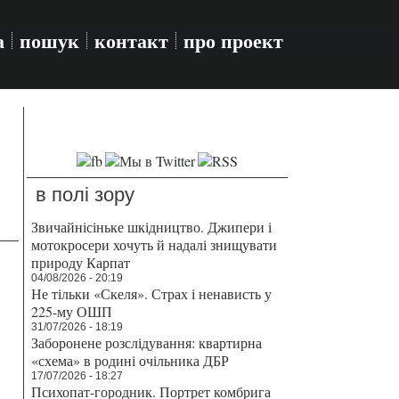
а
пошук
контакт
про проект
в полі зору
Звичайнісіньке шкідництво. Джипери і
мотокросери хочуть й надалі знищувати
природу Карпат
04/08/2026 - 20:19
Не тільки «Скеля». Страх і ненависть у
225-му ОШП
31/07/2026 - 18:19
Заборонене розслідування: квартирна
«схема» в родині очільника ДБР
17/07/2026 - 18:27
Психопат-городник. Портрет комбрига