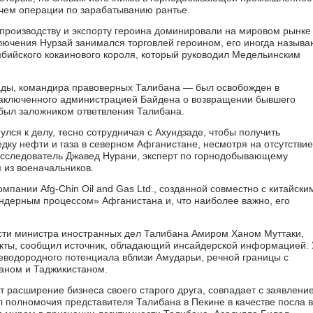
 чем операции по зарабатыванию рантье.
роизводству и экспорту героина доминировали на мировом рынке
лючения Нурзай занимался торговлей героином, его иногда называ
бийского кокаинового короля, который руководил Медельинским
ады, командира правоверных Талибана — был освобожден в
 заключенного администрацией Байдена о возвращении бывшего
был заложником ответвления Талибана.
улся к делу, тесно сотрудничая с Ахундзаде, чтобы получить
едку нефти и газа в северном Афганистане, несмотря на отсутствие
сследователь Джавед Нурани, эксперт по горнодобывающему
м из военачальников.
омпании Afg-Chin Oil and Gas Ltd., созданной совместно с китайски
ндерным процессом» Афганистана и, что наиболее важно, его
сти министра иностранных дел Талибана Амиром Ханом Муттаки,
акты, сообщил источник, обладающий инсайдерской информацией. 
леводородного потенциала вблизи Амударьи, речной границы с
аном и Таджикистаном.
т расширение бизнеса своего старого друга, совпадает с заявлени
л полномочия представителя Талибана в Пекине в качестве посла в