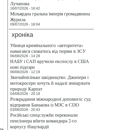
Лучанова
16/07/2026 - 16:42
Мільярдна гральна імперія громадянина
Журила
09/07/2026 - 18:04
хроніка
Убивця кримінального «авторитета»
намагався сховатись від тюрми в ЗСУ
06/08/2026 - 14:28
НАБУ і САП вручили експослу в США
нові підозри
06/08/2026 - 12:19
Звичайнісіньке шкідництво. Джипери і
мотокросери хочуть й надалі знищувати
природу Карпат
04/08/2026 - 20:19
Розкрадання міжнародної допомоги: суд
відправив Банькова із МЗС в СІЗО
03/08/2026 - 20:43
Російські спецслужби переконали
пенсіонера вбити командира 2-го
корпусу Нацгвардії
ти