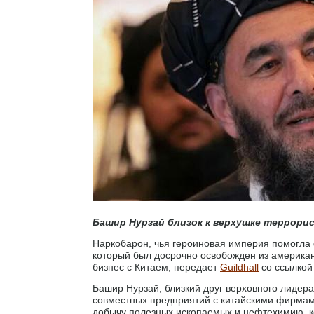
Башир Нурзай близок к верхушке террори
Наркобарон, чья героиновая империя помогла
который был досрочно освобожден из американ
бизнес с Китаем, передает
Guildhall
со ссылкой 
Башир Нурзай, близкий друг верховного лидер
совместных предприятий с китайскими фирмами
добычу полезных ископаемых и нефтехимию, 