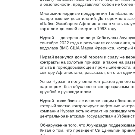
и безопасности, представляют собой не более
Многомиллиардные предприятия Талибана по п
на протяжении десятилетий. До тюремного зак
«Пабло Эскобаром Афганистана» в честь колум
картелем до своей смерти в 1993 году.
Нурзай — доверенное лицо Хибатуллы Ахундз
сентябре 2022 года в результате соглашения,
водолаза ВМС США Марка Фрерихса, который 
Нурзай вернулся домой героем и сразу же верн
контракты на золотые прииски, а также на разв
опыта в горнодобывающей промышленности, и
сектору Афганистана, рассказал, он стал одни
Успех Нурзая в получении контрактов для его к
партнером, был обусловлен «непрозрачным те
дружбой с руководителем.
Нурзай также близок с исполняющим обязанно
который жестко контролирует нефтяные контр
компании Нурзая есть контракт на разведку уг
центральноазиатскими государствами Узбекист
Обнаружение того, что Ахундзада поддерживае
Китая о том, что президент Си Цзиньпин приня