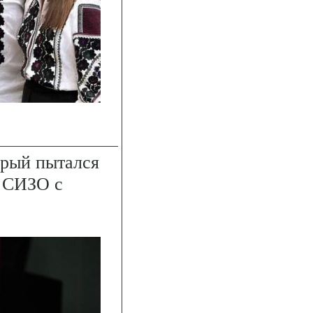
орый пытался
в СИЗО с