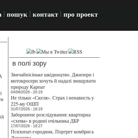
а
пошук
контакт
про проект
в полі зору
Звичайнісіньке шкідництво. Джипери і
А
мотокросери хочуть й надалі знищувати
природу Карпат
і
04/08/2026 - 20:19
Не тільки «Скеля». Страх і ненависть у
ти
225-му ОШП
31/07/2026 - 18:19
Заборонене розслідування: квартирна
уд
«схема» в родині очільника ДБР
17/07/2026 - 18:27
Психопат-городник. Портрет комбрига
Лучанова