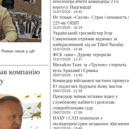
пенсіонера вбити командира 2-го
корпусу Нацгвардії
31/07/2026 - 19:45
Не тільки «Скеля». Страх і ненависть 
225-му ОШП
31/07/2026 - 18:19
Український гросмейстер Ігор
Самуненков отримав відзнаку за
найкрасивіший хід на Titled Tuesday
31/07/2026 - 14:48
н Роман лише у цій
ФСБ «шиє» Дурову тероризм
31/07/2026 - 13:37
Михайло Ткач: за «Трухою» стирчать
ав компанію
вуха Арахамії і Єрмака
30/07/2026 - 13:49
чу
Командир військової частини примус
83 підлеглих будувати йому маєток
29/07/2026 - 21:38
Прокурор знімав інтимне відео у
службовому кабінеті і розсилав
співробітницям суду
29/07/2026 - 17:09
НАБУ і САП пошукали у
ексвіцепрем’єрки незаконне збагаченн
28/07/2026 - 19:48