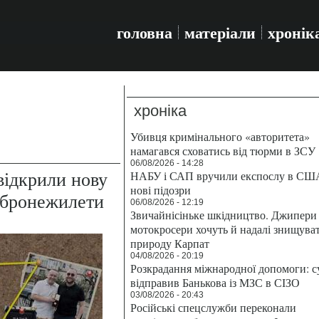
головна
матеріали
хронік
хроніка
Убивця кримінального «авторитета»
намагався сховатись від тюрми в ЗСУ
06/08/2026 - 14:28
відкрили нову
НАБУ і САП вручили експослу в СШ
нові підозри
а бронежилети
06/08/2026 - 12:19
Звичайнісіньке шкідництво. Джипери 
мотокросери хочуть й надалі знищува
природу Карпат
04/08/2026 - 20:19
Розкрадання міжнародної допомоги: с
відправив Банькова із МЗС в СІЗО
03/08/2026 - 20:43
Російські спецслужби переконали