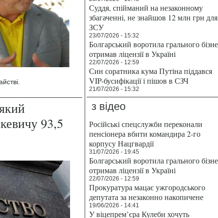
Суддя, спійманий на незаконному
збагаченні, не знайшов 12 млн грн для
ЗСУ
23/07/2026 - 15:32
Болгарський воротила грального бізн
отримав ліцензії в Україні
22/07/2026 - 12:59
Син соратника кума Путіна піддався
VIP-бусифікації і пішов в СЗЧ
йстві.
21/07/2026 - 15:32
який
з відео
кевичу 93,5
Російські спецслужби переконали
пенсіонера вбити командира 2-го
корпусу Нацгвардії
31/07/2026 - 19:45
Болгарський воротила грального бізн
отримав ліцензії в Україні
22/07/2026 - 12:59
Прокуратура мацає ужгородського
депутата за незаконно накопичене
19/06/2026 - 14:41
У віцепрем’єра Кулеби хочуть