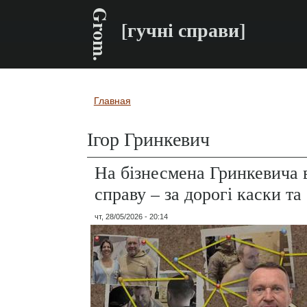
Grom.
[гучні справи]
Главная
Вы здесь
Ігор Гринкевич
На бізнесмена Гринкевича 
справу – за дорогі каски т
чт, 28/05/2026 - 20:14