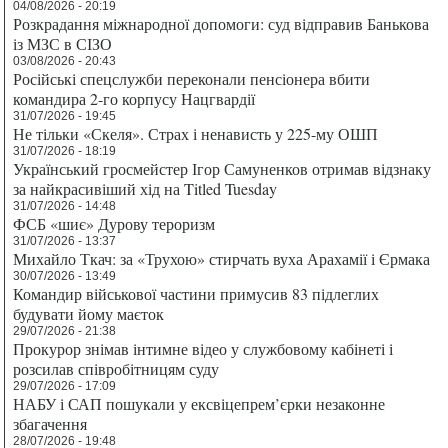
04/08/2026 - 20:19
Розкрадання міжнародної допомоги: суд відправив Банькова
із МЗС в СІЗО
03/08/2026 - 20:43
Російські спецслужби переконали пенсіонера вбити
командира 2-го корпусу Нацгвардії
31/07/2026 - 19:45
Не тільки «Скеля». Страх і ненависть у 225-му ОШП
31/07/2026 - 18:19
Український гросмейстер Ігор Самуненков отримав відзнаку
за найкрасивіший хід на Titled Tuesday
31/07/2026 - 14:48
ФСБ «шиє» Дурову тероризм
31/07/2026 - 13:37
Михайло Ткач: за «Трухою» стирчать вуха Арахамії і Єрмака
30/07/2026 - 13:49
Командир військової частини примусив 83 підлеглих
будувати йому маєток
29/07/2026 - 21:38
Прокурор знімав інтимне відео у службовому кабінеті і
розсилав співробітницям суду
29/07/2026 - 17:09
НАБУ і САП пошукали у ексвіцепрем’єрки незаконне
збагачення
28/07/2026 - 19:48