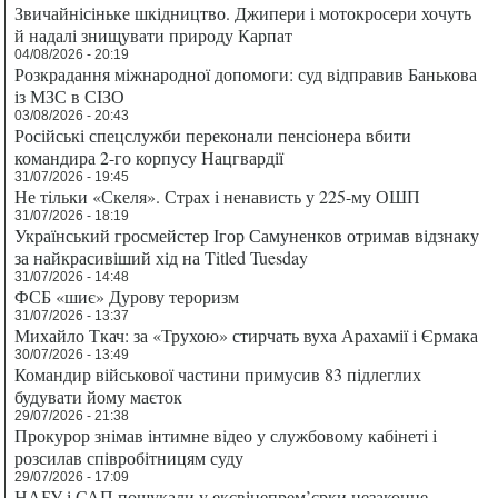
Звичайнісіньке шкідництво. Джипери і мотокросери хочуть
й надалі знищувати природу Карпат
04/08/2026 - 20:19
Розкрадання міжнародної допомоги: суд відправив Банькова
із МЗС в СІЗО
03/08/2026 - 20:43
Російські спецслужби переконали пенсіонера вбити
командира 2-го корпусу Нацгвардії
31/07/2026 - 19:45
Не тільки «Скеля». Страх і ненависть у 225-му ОШП
31/07/2026 - 18:19
Український гросмейстер Ігор Самуненков отримав відзнаку
за найкрасивіший хід на Titled Tuesday
31/07/2026 - 14:48
ФСБ «шиє» Дурову тероризм
31/07/2026 - 13:37
Михайло Ткач: за «Трухою» стирчать вуха Арахамії і Єрмака
30/07/2026 - 13:49
Командир військової частини примусив 83 підлеглих
будувати йому маєток
29/07/2026 - 21:38
Прокурор знімав інтимне відео у службовому кабінеті і
розсилав співробітницям суду
29/07/2026 - 17:09
НАБУ і САП пошукали у ексвіцепрем’єрки незаконне