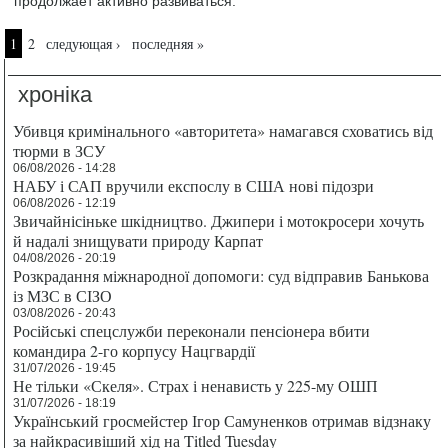
продолжает активно развиваться.
Страницы
1
2
следующая ›
последняя »
хроніка
Убивця кримінального «авторитета» намагався сховатись від
тюрми в ЗСУ
06/08/2026 - 14:28
НАБУ і САП вручили експослу в США нові підозри
06/08/2026 - 12:19
Звичайнісіньке шкідництво. Джипери і мотокросери хочуть
й надалі знищувати природу Карпат
04/08/2026 - 20:19
Розкрадання міжнародної допомоги: суд відправив Банькова
із МЗС в СІЗО
03/08/2026 - 20:43
Російські спецслужби переконали пенсіонера вбити
командира 2-го корпусу Нацгвардії
31/07/2026 - 19:45
Не тільки «Скеля». Страх і ненависть у 225-му ОШП
31/07/2026 - 18:19
Український гросмейстер Ігор Самуненков отримав відзнаку
за найкрасивіший хід на Titled Tuesday