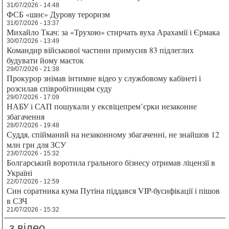
31/07/2026 - 14:48
ФСБ «шиє» Дурову тероризм
31/07/2026 - 13:37
Михайло Ткач: за «Трухою» стирчать вуха Арахамії і Єрмака
30/07/2026 - 13:49
Командир військової частини примусив 83 підлеглих
будувати йому маєток
29/07/2026 - 21:38
Прокурор знімав інтимне відео у службовому кабінеті і
розсилав співробітницям суду
29/07/2026 - 17:09
НАБУ і САП пошукали у ексвіцепрем’єрки незаконне
збагачення
28/07/2026 - 19:48
Суддя, спійманий на незаконному збагаченні, не знайшов 12
млн грн для ЗСУ
23/07/2026 - 15:32
Болгарський воротила грального бізнесу отримав ліцензії в
Україні
22/07/2026 - 12:59
Син соратника кума Путіна піддався VIP-бусифікації і пішов
в СЗЧ
21/07/2026 - 15:32
з відео