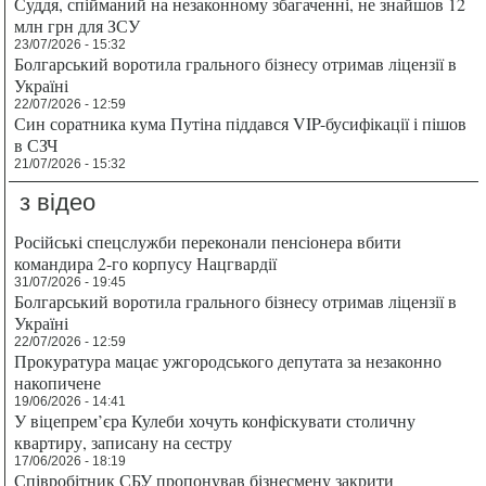
Суддя, спійманий на незаконному збагаченні, не знайшов 12
млн грн для ЗСУ
23/07/2026 - 15:32
Болгарський воротила грального бізнесу отримав ліцензії в
Україні
22/07/2026 - 12:59
Син соратника кума Путіна піддався VIP-бусифікації і пішов
в СЗЧ
21/07/2026 - 15:32
з відео
Російські спецслужби переконали пенсіонера вбити
командира 2-го корпусу Нацгвардії
31/07/2026 - 19:45
Болгарський воротила грального бізнесу отримав ліцензії в
Україні
22/07/2026 - 12:59
Прокуратура мацає ужгородського депутата за незаконно
накопичене
19/06/2026 - 14:41
У віцепрем’єра Кулеби хочуть конфіскувати столичну
квартиру, записану на сестру
17/06/2026 - 18:19
Співробітник СБУ пропонував бізнесмену закрити