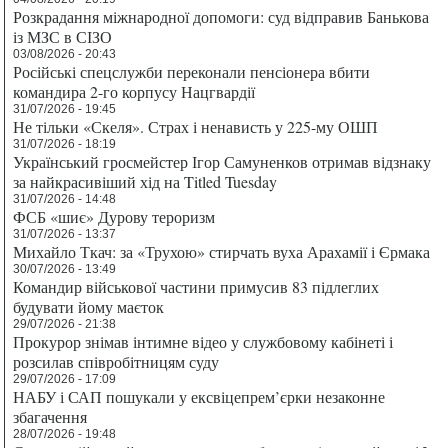
Розкрадання міжнародної допомоги: суд відправив Банькова
із МЗС в СІЗО
03/08/2026 - 20:43
Російські спецслужби переконали пенсіонера вбити
командира 2-го корпусу Нацгвардії
31/07/2026 - 19:45
Не тільки «Скеля». Страх і ненависть у 225-му ОШП
31/07/2026 - 18:19
Український гросмейстер Ігор Самуненков отримав відзнаку
за найкрасивіший хід на Titled Tuesday
31/07/2026 - 14:48
ФСБ «шиє» Дурову тероризм
31/07/2026 - 13:37
Михайло Ткач: за «Трухою» стирчать вуха Арахамії і Єрмака
30/07/2026 - 13:49
Командир військової частини примусив 83 підлеглих
будувати йому маєток
29/07/2026 - 21:38
Прокурор знімав інтимне відео у службовому кабінеті і
розсилав співробітницям суду
29/07/2026 - 17:09
НАБУ і САП пошукали у ексвіцепрем’єрки незаконне
збагачення
28/07/2026 - 19:48