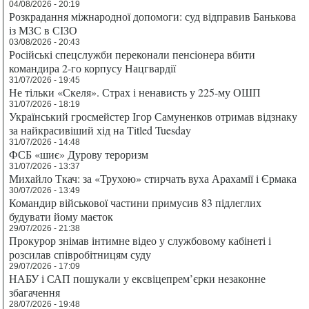
04/08/2026 - 20:19
Розкрадання міжнародної допомоги: суд відправив Банькова
із МЗС в СІЗО
03/08/2026 - 20:43
Російські спецслужби переконали пенсіонера вбити
командира 2-го корпусу Нацгвардії
31/07/2026 - 19:45
Не тільки «Скеля». Страх і ненависть у 225-му ОШП
31/07/2026 - 18:19
Український гросмейстер Ігор Самуненков отримав відзнаку
за найкрасивіший хід на Titled Tuesday
31/07/2026 - 14:48
ФСБ «шиє» Дурову тероризм
31/07/2026 - 13:37
Михайло Ткач: за «Трухою» стирчать вуха Арахамії і Єрмака
30/07/2026 - 13:49
Командир військової частини примусив 83 підлеглих
будувати йому маєток
29/07/2026 - 21:38
Прокурор знімав інтимне відео у службовому кабінеті і
розсилав співробітницям суду
29/07/2026 - 17:09
НАБУ і САП пошукали у ексвіцепрем’єрки незаконне
збагачення
28/07/2026 - 19:48