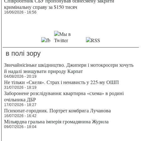
Співробітник СБУ пропонував бізнесмену закрити
кримінальну справу за $150 тисяч
16/06/2026 - 16:56
в полі зору
Звичайнісіньке шкідництво. Джипери і мотокросери хочуть
й надалі знищувати природу Карпат
04/08/2026 - 20:19
Не тільки «Скеля». Страх і ненависть у 225-му ОШП
31/07/2026 - 18:19
Заборонене розслідування: квартирна «схема» в родині
очільника ДБР
17/07/2026 - 18:27
Психопат-городник. Портрет комбрига Лучанова
16/07/2026 - 16:42
Мільярдна гральна імперія громадянина Журила
09/07/2026 - 18:04