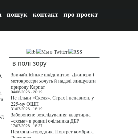
а
пошук
контакт
про проект
в полі зору
Звичайнісіньке шкідництво. Джипери і
А
мотокросери хочуть й надалі знищувати
природу Карпат
і
04/08/2026 - 20:19
Не тільки «Скеля». Страх і ненависть у
ти
225-му ОШП
31/07/2026 - 18:19
Заборонене розслідування: квартирна
уд
«схема» в родині очільника ДБР
17/07/2026 - 18:27
Психопат-городник. Портрет комбрига
Лучанова