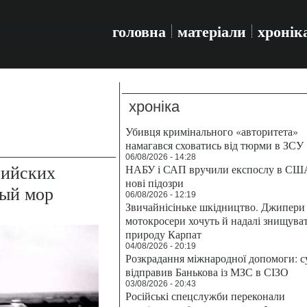
головна
матеріали
хронік
хроніка
Убивця кримінального «авторитета»
намагався сховатись від тюрми в ЗСУ
06/08/2026 - 14:28
сийских
НАБУ і САП вручили експослу в СШ
нові підозри
ный мор
06/08/2026 - 12:19
Звичайнісіньке шкідництво. Джипери 
мотокросери хочуть й надалі знищува
природу Карпат
04/08/2026 - 20:19
Розкрадання міжнародної допомоги: с
відправив Банькова із МЗС в СІЗО
03/08/2026 - 20:43
Російські спецслужби переконали