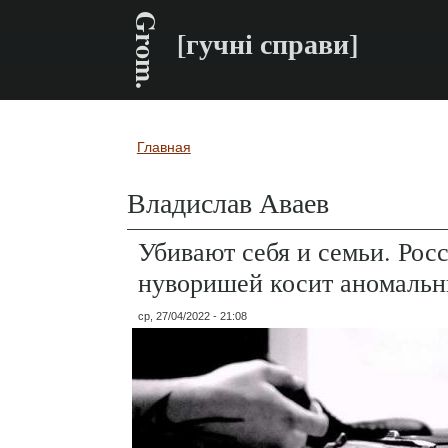
Grom.
[гучні справи]
Главная
Вы здесь
Владислав Аваев
Убивают себя и семьи. Рос
нуворишей косит аномаль
ср, 27/04/2022 - 21:08