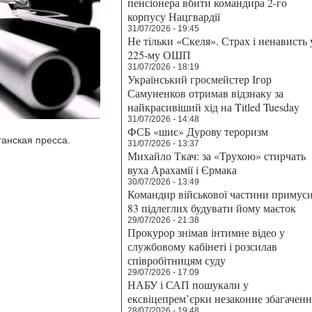
пенсіонера вбити командира 2-го
корпусу Нацгвардії
31/07/2026 - 19:45
Не тільки «Скеля». Страх і ненависть 
225-му ОШП
31/07/2026 - 18:19
Український гросмейстер Ігор
Самуненков отримав відзнаку за
найкрасивіший хід на Titled Tuesday
31/07/2026 - 14:48
ФСБ «шиє» Дурову тероризм
анская пресса.
31/07/2026 - 13:37
Михайло Ткач: за «Трухою» стирчать
вуха Арахамії і Єрмака
30/07/2026 - 13:49
Командир військової частини примус
83 підлеглих будувати йому маєток
29/07/2026 - 21:38
Прокурор знімав інтимне відео у
службовому кабінеті і розсилав
співробітницям суду
29/07/2026 - 17:09
НАБУ і САП пошукали у
ексвіцепрем’єрки незаконне збагаченн
28/07/2026 - 19:48