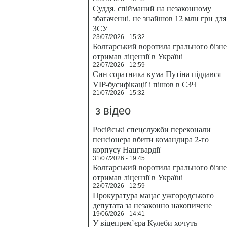
Суддя, спійманий на незаконному
збагаченні, не знайшов 12 млн грн для
ЗСУ
23/07/2026 - 15:32
Болгарський воротила грального бізн
отримав ліцензії в Україні
22/07/2026 - 12:59
Син соратника кума Путіна піддався
VIP-бусифікації і пішов в СЗЧ
21/07/2026 - 15:32
з відео
Російські спецслужби переконали
пенсіонера вбити командира 2-го
корпусу Нацгвардії
31/07/2026 - 19:45
Болгарський воротила грального бізн
отримав ліцензії в Україні
22/07/2026 - 12:59
Прокуратура мацає ужгородського
депутата за незаконно накопичене
19/06/2026 - 14:41
У віцепрем’єра Кулеби хочуть