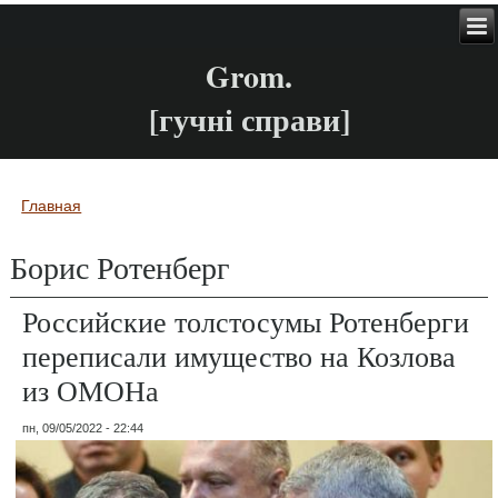
Grom.
[гучні справи]
Главная
Вы здесь
Борис Ротенберг
Российские толстосумы Ротенберги
переписали имущество на Козлова
из ОМОНа
пн, 09/05/2022 - 22:44