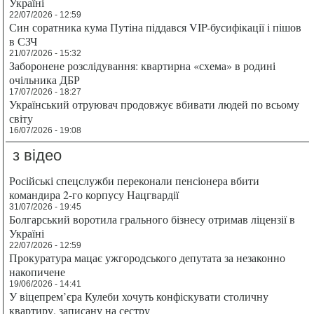
Україні
22/07/2026 - 12:59
Син соратника кума Путіна піддався VIP-бусифікації і пішов
в СЗЧ
21/07/2026 - 15:32
Заборонене розслідування: квартирна «схема» в родині
очільника ДБР
17/07/2026 - 18:27
Український отруювач продовжує вбивати людей по всьому
світу
16/07/2026 - 19:08
з відео
Російські спецслужби переконали пенсіонера вбити
командира 2-го корпусу Нацгвардії
31/07/2026 - 19:45
Болгарський воротила грального бізнесу отримав ліцензії в
Україні
22/07/2026 - 12:59
Прокуратура мацає ужгородського депутата за незаконно
накопичене
19/06/2026 - 14:41
У віцепрем’єра Кулеби хочуть конфіскувати столичну
квартиру, записану на сестру