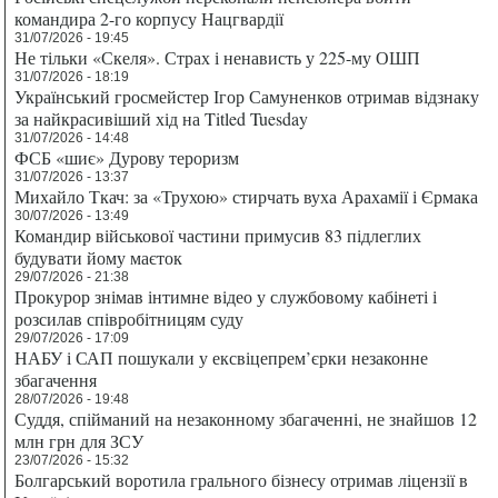
командира 2-го корпусу Нацгвардії
31/07/2026 - 19:45
Не тільки «Скеля». Страх і ненависть у 225-му ОШП
31/07/2026 - 18:19
Український гросмейстер Ігор Самуненков отримав відзнаку
за найкрасивіший хід на Titled Tuesday
31/07/2026 - 14:48
ФСБ «шиє» Дурову тероризм
31/07/2026 - 13:37
Михайло Ткач: за «Трухою» стирчать вуха Арахамії і Єрмака
30/07/2026 - 13:49
Командир військової частини примусив 83 підлеглих
будувати йому маєток
29/07/2026 - 21:38
Прокурор знімав інтимне відео у службовому кабінеті і
розсилав співробітницям суду
29/07/2026 - 17:09
НАБУ і САП пошукали у ексвіцепрем’єрки незаконне
збагачення
28/07/2026 - 19:48
Суддя, спійманий на незаконному збагаченні, не знайшов 12
млн грн для ЗСУ
23/07/2026 - 15:32
Болгарський воротила грального бізнесу отримав ліцензії в