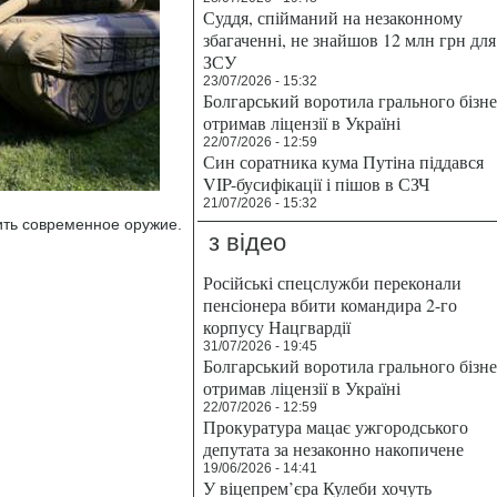
Суддя, спійманий на незаконному
збагаченні, не знайшов 12 млн грн для
ЗСУ
23/07/2026 - 15:32
Болгарський воротила грального бізн
отримав ліцензії в Україні
22/07/2026 - 12:59
Син соратника кума Путіна піддався
VIP-бусифікації і пішов в СЗЧ
21/07/2026 - 15:32
ить современное оружие.
з відео
Російські спецслужби переконали
пенсіонера вбити командира 2-го
корпусу Нацгвардії
31/07/2026 - 19:45
Болгарський воротила грального бізн
отримав ліцензії в Україні
22/07/2026 - 12:59
Прокуратура мацає ужгородського
депутата за незаконно накопичене
19/06/2026 - 14:41
У віцепрем’єра Кулеби хочуть