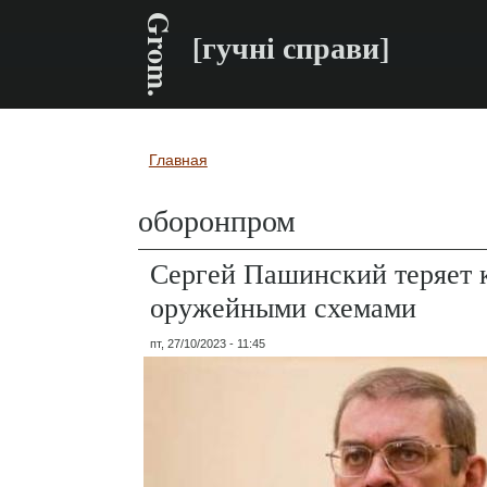
Grom.
[гучні справи]
Главная
Вы здесь
оборонпром
Сергей Пашинский теряет 
оружейными схемами
пт, 27/10/2023 - 11:45