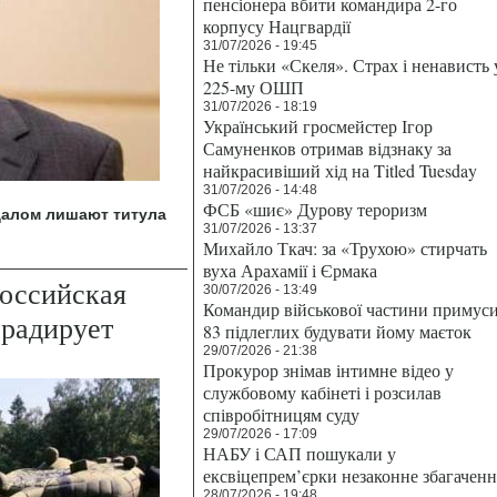
пенсіонера вбити командира 2-го
корпусу Нацгвардії
31/07/2026 - 19:45
Не тільки «Скеля». Страх і ненависть 
225-му ОШП
31/07/2026 - 18:19
Український гросмейстер Ігор
Самуненков отримав відзнаку за
найкрасивіший хід на Titled Tuesday
31/07/2026 - 14:48
ФСБ «шиє» Дурову тероризм
далом лишают титула
31/07/2026 - 13:37
Михайло Ткач: за «Трухою» стирчать
вуха Арахамії і Єрмака
Российская
30/07/2026 - 13:49
Командир військової частини примус
градирует
83 підлеглих будувати йому маєток
29/07/2026 - 21:38
Прокурор знімав інтимне відео у
службовому кабінеті і розсилав
співробітницям суду
29/07/2026 - 17:09
НАБУ і САП пошукали у
ексвіцепрем’єрки незаконне збагаченн
28/07/2026 - 19:48