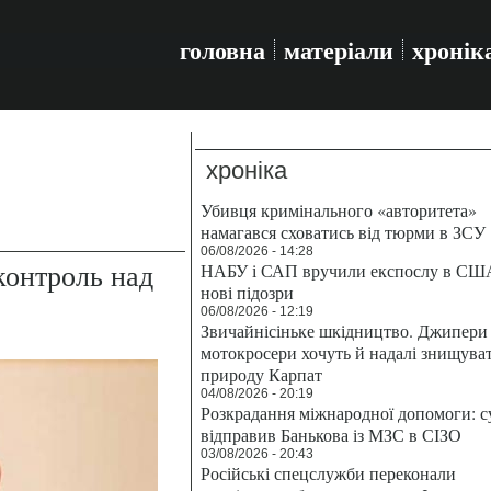
головна
матеріали
хронік
хроніка
Убивця кримінального «авторитета»
намагався сховатись від тюрми в ЗСУ
06/08/2026 - 14:28
контроль над
НАБУ і САП вручили експослу в СШ
нові підозри
06/08/2026 - 12:19
Звичайнісіньке шкідництво. Джипери 
мотокросери хочуть й надалі знищува
природу Карпат
04/08/2026 - 20:19
Розкрадання міжнародної допомоги: с
відправив Банькова із МЗС в СІЗО
03/08/2026 - 20:43
Російські спецслужби переконали