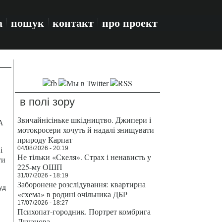
а
пошук
контакт
про проект
в полі зору
Звичайнісіньке шкідництво. Джипери і
А
мотокросери хочуть й надалі знищувати
природу Карпат
і
04/08/2026 - 20:19
Не тільки «Скеля». Страх і ненависть у
ти
225-му ОШП
31/07/2026 - 18:19
Заборонене розслідування: квартирна
уд
«схема» в родині очільника ДБР
17/07/2026 - 18:27
Психопат-городник. Портрет комбрига
Лучанова