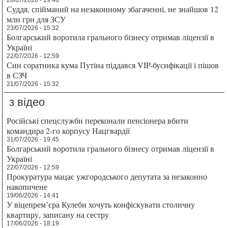
28/07/2026 - 19:48
Суддя, спійманий на незаконному збагаченні, не знайшов 12
млн грн для ЗСУ
23/07/2026 - 15:32
Болгарський воротила грального бізнесу отримав ліцензії в
Україні
22/07/2026 - 12:59
Син соратника кума Путіна піддався VIP-бусифікації і пішов
в СЗЧ
21/07/2026 - 15:32
з відео
Російські спецслужби переконали пенсіонера вбити
командира 2-го корпусу Нацгвардії
31/07/2026 - 19:45
Болгарський воротила грального бізнесу отримав ліцензії в
Україні
22/07/2026 - 12:59
Прокуратура мацає ужгородського депутата за незаконно
накопичене
19/06/2026 - 14:41
У віцепрем’єра Кулеби хочуть конфіскувати столичну
квартиру, записану на сестру
17/06/2026 - 18:19