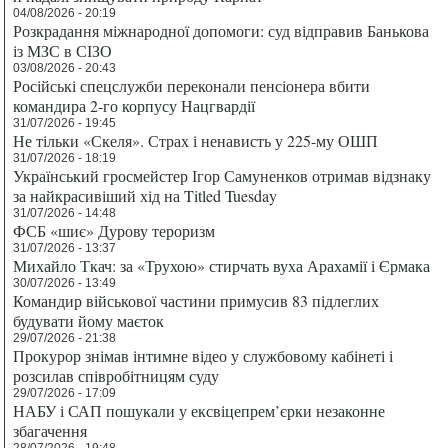
04/08/2026 - 20:19
Розкрадання міжнародної допомоги: суд відправив Банькова
із МЗС в СІЗО
03/08/2026 - 20:43
Російські спецслужби переконали пенсіонера вбити
командира 2-го корпусу Нацгвардії
31/07/2026 - 19:45
Не тільки «Скеля». Страх і ненависть у 225-му ОШП
31/07/2026 - 18:19
Український гросмейстер Ігор Самуненков отримав відзнаку
за найкрасивіший хід на Titled Tuesday
31/07/2026 - 14:48
ФСБ «шиє» Дурову тероризм
31/07/2026 - 13:37
Михайло Ткач: за «Трухою» стирчать вуха Арахамії і Єрмака
30/07/2026 - 13:49
Командир військової частини примусив 83 підлеглих
будувати йому маєток
29/07/2026 - 21:38
Прокурор знімав інтимне відео у службовому кабінеті і
розсилав співробітницям суду
29/07/2026 - 17:09
НАБУ і САП пошукали у ексвіцепрем’єрки незаконне
збагачення