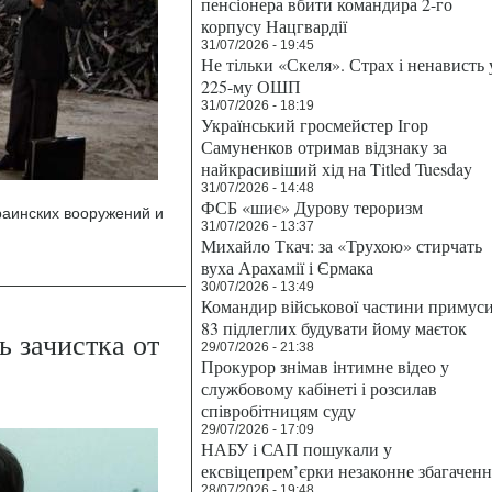
пенсіонера вбити командира 2-го
корпусу Нацгвардії
31/07/2026 - 19:45
Не тільки «Скеля». Страх і ненависть 
225-му ОШП
31/07/2026 - 18:19
Український гросмейстер Ігор
Самуненков отримав відзнаку за
найкрасивіший хід на Titled Tuesday
31/07/2026 - 14:48
ФСБ «шиє» Дурову тероризм
раинских вооружений и
31/07/2026 - 13:37
Михайло Ткач: за «Трухою» стирчать
вуха Арахамії і Єрмака
30/07/2026 - 13:49
Командир військової частини примус
83 підлеглих будувати йому маєток
 зачистка от
29/07/2026 - 21:38
Прокурор знімав інтимне відео у
службовому кабінеті і розсилав
співробітницям суду
29/07/2026 - 17:09
НАБУ і САП пошукали у
ексвіцепрем’єрки незаконне збагаченн
28/07/2026 - 19:48