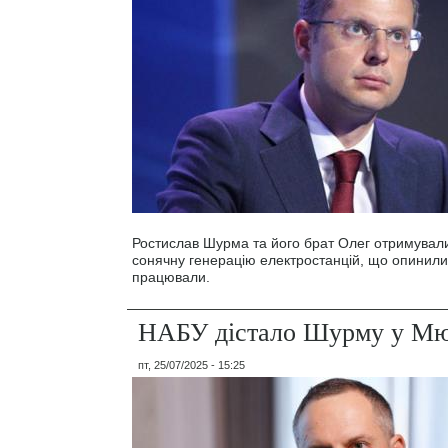
Ростислав Шурма та його брат Олег отримували
сонячну генерацію електростанцій, що опинилис
працювали.
НАБУ дістало Шурму у Мю
пт, 25/07/2025 - 15:25