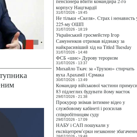
пенсіонера вбити командира 2-го
корпусу Нацгвардії
31/07/2026 - 19:45
Не тільки «Скеля». Страх і ненависть 
225-му ОШП
31/07/2026 - 18:19
Український гросмейстер Ігор
Самуненков отримав відзнаку за
найкрасивіший хід на Titled Tuesday
31/07/2026 - 14:48
ФСБ «шиє» Дурову тероризм
31/07/2026 - 13:37
Михайло Ткач: за «Трухою» стирчать
ступника
вуха Арахамії і Єрмака
30/07/2026 - 13:49
леним
Командир військової частини примус
83 підлеглих будувати йому маєток
29/07/2026 - 21:38
Прокурор знімав інтимне відео у
службовому кабінеті і розсилав
співробітницям суду
29/07/2026 - 17:09
НАБУ і САП пошукали у
ексвіцепрем’єрки незаконне збагаченн
28/07/2026 - 19:48