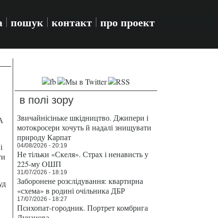
а
пошук
контакт
про проект
в полі зору
Звичайнісіньке шкідництво. Джипери і
А
мотокросери хочуть й надалі знищувати
природу Карпат
і
04/08/2026 - 20:19
Не тільки «Скеля». Страх і ненависть у
ти
225-му ОШП
31/07/2026 - 18:19
Заборонене розслідування: квартирна
уд
«схема» в родині очільника ДБР
17/07/2026 - 18:27
Психопат-городник. Портрет комбрига
Лучанова