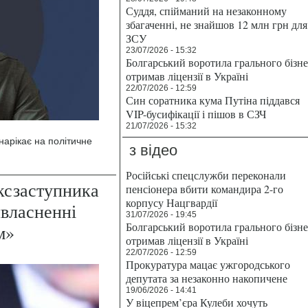
Суддя, спійманий на незаконному
збагаченні, не знайшов 12 млн грн для
ЗСУ
23/07/2026 - 15:32
Болгарський воротила грального бізн
отримав ліцензії в Україні
22/07/2026 - 12:59
Син соратника кума Путіна піддався
VIP-бусифікації і пішов в СЗЧ
21/07/2026 - 15:32
нарікає на політичне
з відео
Російські спецслужби переконали
Ексзаступника
пенсіонера вбити командира 2-го
корпусу Нацгвардії
власненні
31/07/2026 - 19:45
Болгарський воротила грального бізн
м»
отримав ліцензії в Україні
22/07/2026 - 12:59
Прокуратура мацає ужгородського
депутата за незаконно накопичене
19/06/2026 - 14:41
У віцепрем’єра Кулеби хочуть