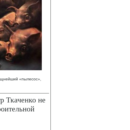
ощнейший «пылесос»,
тр Ткаченко не
роительной