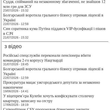
Суддя, спійманий на незаконному збагаченні, не знайшов 12
млн грн для ЗСУ
23/07/2026 - 15:32
Болгарський воротила грального бізнесу отримав ліцензії в
Україні
22/07/2026 - 12:59
Син соратника кума Путіна піддався VIP-бусифікації і пішов
в СЗЧ
21/07/2026 - 15:32
з відео
Російські спецслужби переконали пенсіонера вбити
командира 2-го корпусу Нацгвардії
31/07/2026 - 19:45
Болгарський воротила грального бізнесу отримав ліцензії в
Україні
22/07/2026 - 12:59
Прокуратура мацає ужгородського депутата за незаконно
накопичене
19/06/2026 - 14:41
У віцепрем’єра Кулеби хочуть конфіскувати столичну
квартиру, записану на сестру
17/06/2026 - 18:19
Співробітник СБУ пропонував бізнесмену закрити