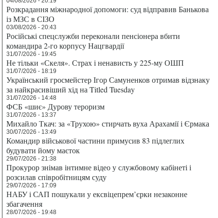
04/08/2026 - 20:19
Розкрадання міжнародної допомоги: суд відправив Банькова
із МЗС в СІЗО
03/08/2026 - 20:43
Російські спецслужби переконали пенсіонера вбити
командира 2-го корпусу Нацгвардії
31/07/2026 - 19:45
Не тільки «Скеля». Страх і ненависть у 225-му ОШП
31/07/2026 - 18:19
Український гросмейстер Ігор Самуненков отримав відзнаку
за найкрасивіший хід на Titled Tuesday
31/07/2026 - 14:48
ФСБ «шиє» Дурову тероризм
31/07/2026 - 13:37
Михайло Ткач: за «Трухою» стирчать вуха Арахамії і Єрмака
30/07/2026 - 13:49
Командир військової частини примусив 83 підлеглих
будувати йому маєток
29/07/2026 - 21:38
Прокурор знімав інтимне відео у службовому кабінеті і
розсилав співробітницям суду
29/07/2026 - 17:09
НАБУ і САП пошукали у ексвіцепрем’єрки незаконне
збагачення
28/07/2026 - 19:48