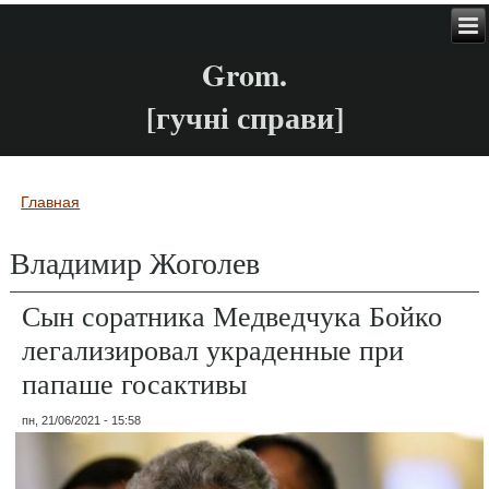
Grom.
[гучні справи]
Главная
Вы здесь
Владимир Жоголев
Сын соратника Медведчука Бойко
легализировал украденные при
папаше госактивы
пн, 21/06/2021 - 15:58