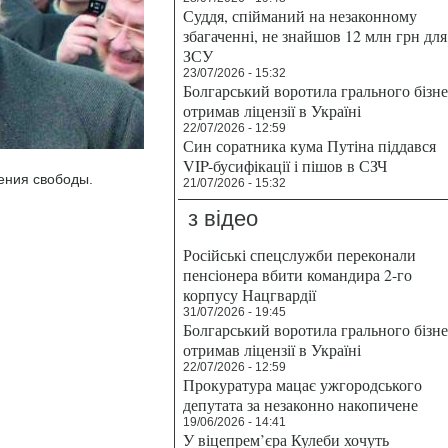
Суддя, спійманий на незаконному
збагаченні, не знайшов 12 млн грн для
ЗСУ
23/07/2026 - 15:32
Болгарський воротила грального бізн
отримав ліцензії в Україні
22/07/2026 - 12:59
Син соратника кума Путіна піддався
VIP-бусифікації і пішов в СЗЧ
ения свободы.
21/07/2026 - 15:32
з відео
Російські спецслужби переконали
пенсіонера вбити командира 2-го
корпусу Нацгвардії
31/07/2026 - 19:45
Болгарський воротила грального бізн
отримав ліцензії в Україні
22/07/2026 - 12:59
Прокуратура мацає ужгородського
депутата за незаконно накопичене
19/06/2026 - 14:41
У віцепрем’єра Кулеби хочуть