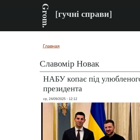
Grom.
[гучні справи]
Главная
Вы здесь
Славомір Новак
НАБУ копає під улюбленог
президента
ср, 24/09/2025 - 12:12