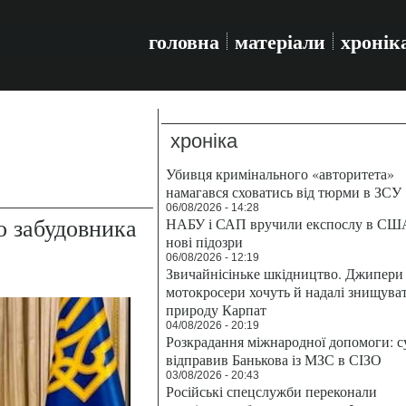
головна
матеріали
хронік
хроніка
Убивця кримінального «авторитета»
намагався сховатись від тюрми в ЗСУ
06/08/2026 - 14:28
о забудовника
НАБУ і САП вручили експослу в СШ
нові підозри
06/08/2026 - 12:19
Звичайнісіньке шкідництво. Джипери 
мотокросери хочуть й надалі знищува
природу Карпат
04/08/2026 - 20:19
Розкрадання міжнародної допомоги: с
відправив Банькова із МЗС в СІЗО
03/08/2026 - 20:43
Російські спецслужби переконали