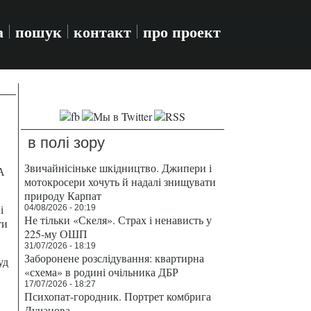
а
пошук
контакт
про проект
в полі зору
Звичайнісіньке шкідництво. Джипери і
А
мотокросери хочуть й надалі знищувати
природу Карпат
і
04/08/2026 - 20:19
Не тільки «Скеля». Страх і ненависть у
ти
225-му ОШП
31/07/2026 - 18:19
Заборонене розслідування: квартирна
уд
«схема» в родині очільника ДБР
17/07/2026 - 18:27
Психопат-городник. Портрет комбрига
Лучанова