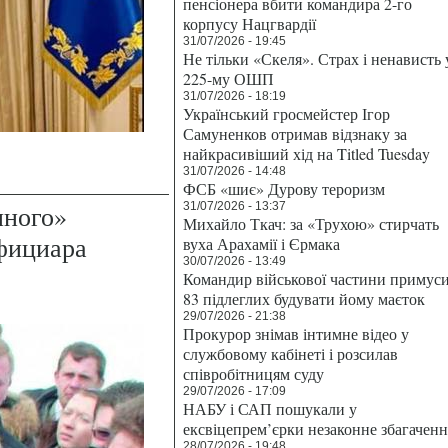
пенсіонера вбити командира 2-го
корпусу Нацгвардії
31/07/2026 - 19:45
Не тільки «Скеля». Страх і ненависть 
225-му ОШП
31/07/2026 - 18:19
Український гросмейстер Ігор
Самуненков отримав відзнаку за
найкрасивіший хід на Titled Tuesday
31/07/2026 - 14:48
ФСБ «шиє» Дурову тероризм
нного»
31/07/2026 - 13:37
Михайло Ткач: за «Трухою» стирчать
фициара
вуха Арахамії і Єрмака
30/07/2026 - 13:49
Командир військової частини примус
83 підлеглих будувати йому маєток
29/07/2026 - 21:38
Прокурор знімав інтимне відео у
службовому кабінеті і розсилав
співробітницям суду
29/07/2026 - 17:09
НАБУ і САП пошукали у
ексвіцепрем’єрки незаконне збагаченн
28/07/2026 - 19:48