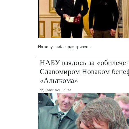
На кону – мільярди гривень.
НАБУ взялось за «обилече
Славомиром Новаком бене
«Альткома»
ср, 14/04/2021 - 21:43