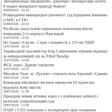
Звичайнісіньке шкідництво. Джипери і мотокросери хочуть
й надалі знищувати природу Карпат
04/08/2026 - 20:19
Розкрадання міжнародної допомоги: суд відправив Банькова
із МЗС в СІЗО
03/08/2026 - 20:43
Російські спецслужби переконали пенсіонера вбити
командира 2-го корпусу Нацгвардії
31/07/2026 - 19:45
Не тільки «Скеля». Страх і ненависть у 225-му ОШП
31/07/2026 - 18:19
Український гросмейстер Ігор Самуненков отримав відзнаку
за найкрасивіший хід на Titled Tuesday
31/07/2026 - 14:48
ФСБ «шиє» Дурову тероризм
31/07/2026 - 13:37
Михайло Ткач: за «Трухою» стирчать вуха Арахамії і Єрмака
30/07/2026 - 13:49
Командир військової частини примусив 83 підлеглих
будувати йому маєток
29/07/2026 - 21:38
Прокурор знімав інтимне відео у службовому кабінеті і
розсилав співробітницям суду
29/07/2026 - 17:09
НАБУ і САП пошукали у ексвіцепрем’єрки незаконне