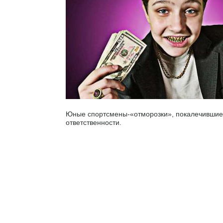
Юные спортсмены-«отморозки», покалечившие 
ответственности.