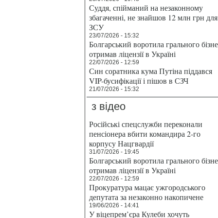
Суддя, спійманий на незаконному
збагаченні, не знайшов 12 млн грн для
ЗСУ
23/07/2026 - 15:32
Болгарський воротила грального бізн
отримав ліцензії в Україні
22/07/2026 - 12:59
Син соратника кума Путіна піддався
VIP-бусифікації і пішов в СЗЧ
21/07/2026 - 15:32
з відео
Російські спецслужби переконали
пенсіонера вбити командира 2-го
корпусу Нацгвардії
31/07/2026 - 19:45
Болгарський воротила грального бізн
отримав ліцензії в Україні
22/07/2026 - 12:59
Прокуратура мацає ужгородського
депутата за незаконно накопичене
19/06/2026 - 14:41
У віцепрем’єра Кулеби хочуть