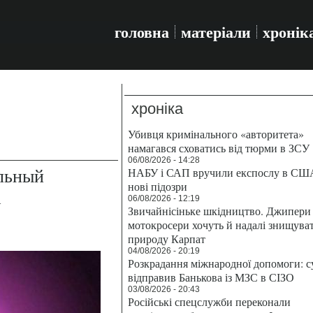
головна
матеріали
хронік
хроніка
Убивця кримінального «авторитета»
намагався сховатись від тюрми в ЗСУ
06/08/2026 - 14:28
льный
НАБУ і САП вручили експослу в СШ
нові підозри
а
06/08/2026 - 12:19
Звичайнісіньке шкідництво. Джипери 
мотокросери хочуть й надалі знищува
природу Карпат
04/08/2026 - 20:19
Розкрадання міжнародної допомоги: с
відправив Банькова із МЗС в СІЗО
03/08/2026 - 20:43
Російські спецслужби переконали