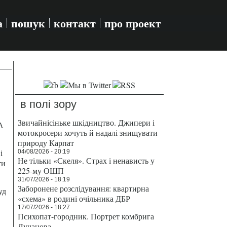
а
пошук
контакт
про проект
в полі зору
Звичайнісіньке шкідництво. Джипери і
А
мотокросери хочуть й надалі знищувати
природу Карпат
і
04/08/2026 - 20:19
Не тільки «Скеля». Страх і ненависть у
ти
225-му ОШП
31/07/2026 - 18:19
Заборонене розслідування: квартирна
уд
«схема» в родині очільника ДБР
17/07/2026 - 18:27
Психопат-городник. Портрет комбрига
Лучанова