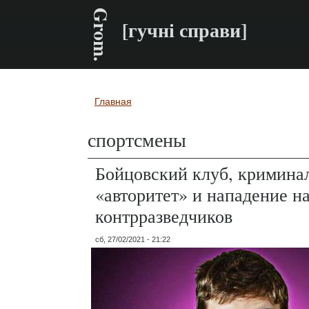
Grom.
[гучні справи]
Главная
Вы здесь
спортсмены
Бойцовский клуб, кримина
«авторитет» и нападение н
контрразведчиков
сб, 27/02/2021 - 21:22