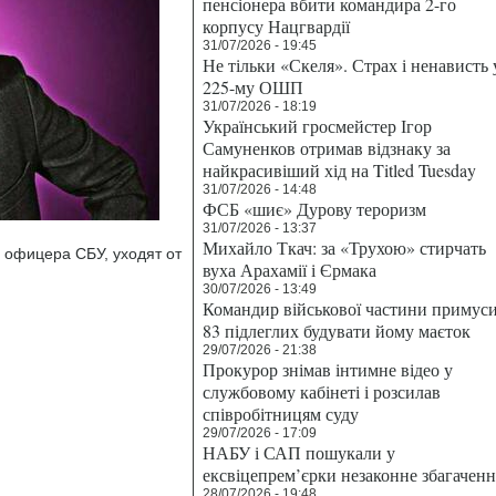
пенсіонера вбити командира 2-го
корпусу Нацгвардії
31/07/2026 - 19:45
Не тільки «Скеля». Страх і ненависть 
225-му ОШП
31/07/2026 - 18:19
Український гросмейстер Ігор
Самуненков отримав відзнаку за
найкрасивіший хід на Titled Tuesday
31/07/2026 - 14:48
ФСБ «шиє» Дурову тероризм
31/07/2026 - 13:37
Михайло Ткач: за «Трухою» стирчать
офицера СБУ, уходят от
вуха Арахамії і Єрмака
30/07/2026 - 13:49
Командир військової частини примус
83 підлеглих будувати йому маєток
29/07/2026 - 21:38
Прокурор знімав інтимне відео у
службовому кабінеті і розсилав
співробітницям суду
29/07/2026 - 17:09
НАБУ і САП пошукали у
ексвіцепрем’єрки незаконне збагаченн
28/07/2026 - 19:48