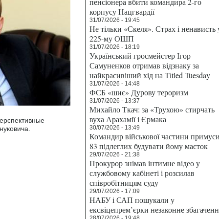
пенсіонера вбити командира 2-го
корпусу Нацгвардії
31/07/2026 - 19:45
Не тільки «Скеля». Страх і ненависть 
225-му ОШП
31/07/2026 - 18:19
Український гросмейстер Ігор
Самуненков отримав відзнаку за
найкрасивіший хід на Titled Tuesday
31/07/2026 - 14:48
ФСБ «шиє» Дурову тероризм
31/07/2026 - 13:37
Михайло Ткач: за «Трухою» стирчать
вуха Арахамії і Єрмака
перспективные
30/07/2026 - 13:49
нуковича.
Командир військової частини примус
83 підлеглих будувати йому маєток
29/07/2026 - 21:38
Прокурор знімав інтимне відео у
службовому кабінеті і розсилав
співробітницям суду
29/07/2026 - 17:09
НАБУ і САП пошукали у
ексвіцепрем’єрки незаконне збагаченн
28/07/2026 - 19:48