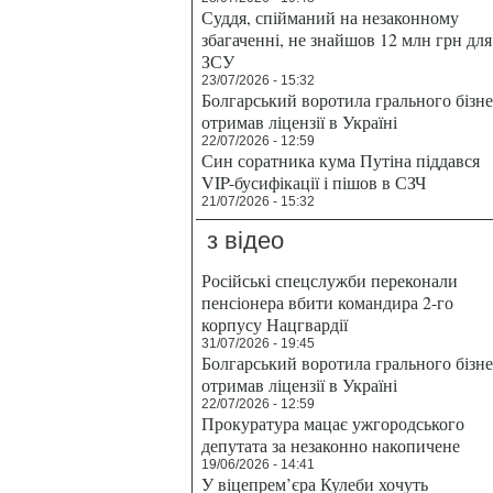
Суддя, спійманий на незаконному
збагаченні, не знайшов 12 млн грн для
ЗСУ
23/07/2026 - 15:32
Болгарський воротила грального бізн
отримав ліцензії в Україні
22/07/2026 - 12:59
Син соратника кума Путіна піддався
VIP-бусифікації і пішов в СЗЧ
21/07/2026 - 15:32
з відео
Російські спецслужби переконали
пенсіонера вбити командира 2-го
корпусу Нацгвардії
31/07/2026 - 19:45
Болгарський воротила грального бізн
отримав ліцензії в Україні
22/07/2026 - 12:59
Прокуратура мацає ужгородського
депутата за незаконно накопичене
19/06/2026 - 14:41
У віцепрем’єра Кулеби хочуть