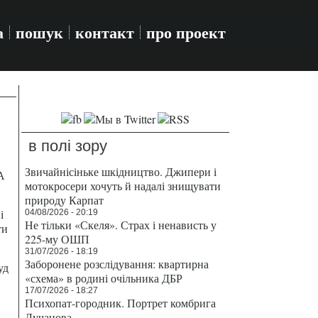
а
пошук
контакт
про проект
в полі зору
Звичайнісіньке шкідництво. Джипери і
А
мотокросери хочуть й надалі знищувати
природу Карпат
і
04/08/2026 - 20:19
Не тільки «Скеля». Страх і ненависть у
ти
225-му ОШП
31/07/2026 - 18:19
Заборонене розслідування: квартирна
уд
«схема» в родині очільника ДБР
17/07/2026 - 18:27
Психопат-городник. Портрет комбрига
Лучанова