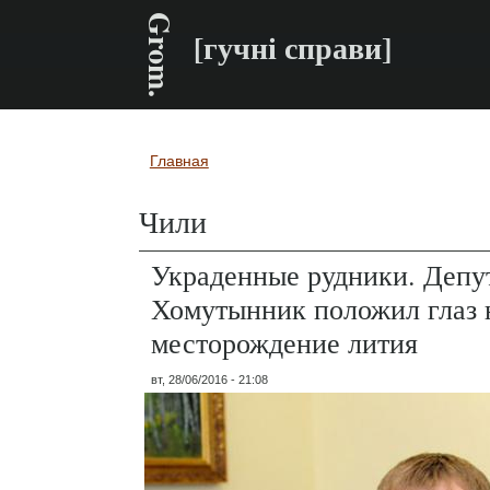
Grom.
[гучні справи]
Главная
Вы здесь
Чили
Украденные рудники. Депу
Хомутынник положил глаз 
месторождение лития
вт, 28/06/2016 - 21:08