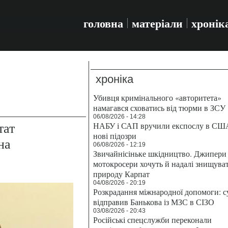
головна
матеріали
хронік
хроніка
Убивця кримінального «авторитета»
намагався сховатись від тюрми в ЗСУ
06/08/2026 - 14:28
тат
НАБУ і САП вручили експослу в СШ
нові підозри
на
06/08/2026 - 12:19
Звичайнісіньке шкідництво. Джипери 
мотокросери хочуть й надалі знищува
природу Карпат
04/08/2026 - 20:19
Розкрадання міжнародної допомоги: с
відправив Банькова із МЗС в СІЗО
03/08/2026 - 20:43
Російські спецслужби переконали