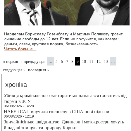
Нардепам Бориславу Розенблату и Максиму Полякову грозит
лишение свободы до 12 лет. Если не получится, как всегда:
деньги, связи, круговая порука, безнаказанность…
Читать больше...
Страницы
« первая
‹ предыдущая
5
6
7
8
9
10
11
12
13
…
…
следующая ›
последняя »
хроніка
Убивця кримінального «авторитета» намагався сховатись від
тюрми в ЗСУ
06/08/2026 - 14:28
НАБУ і САП вручили експослу в США нові підозри
06/08/2026 - 12:19
Звичайнісіньке шкідництво. Джипери і мотокросери хочуть
й надалі знищувати природу Карпат