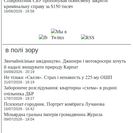
Співробітник СБУ пропонував бізнесмену закрити
кримінальну справу за $150 тисяч
16/06/2026 - 16:56
в полі зору
Звичайнісіньке шкідництво. Джипери і мотокросери хочуть
й надалі знищувати природу Карпат
04/08/2026 - 20:19
Не тільки «Скеля». Страх і ненависть у 225-му ОШП
31/07/2026 - 18:19
Заборонене розслідування: квартирна «схема» в родині
очільника ДБР
17/07/2026 - 18:27
Психопат-городник. Портрет комбрига Лучанова
16/07/2026 - 16:42
Мільярдна гральна імперія громадянина Журила
09/07/2026 - 18:04