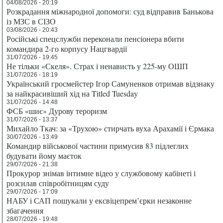
04/08/2026 - 20:19
Розкрадання міжнародної допомоги: суд відправив Банькова
із МЗС в СІЗО
03/08/2026 - 20:43
Російські спецслужби переконали пенсіонера вбити
командира 2-го корпусу Нацгвардії
31/07/2026 - 19:45
Не тільки «Скеля». Страх і ненависть у 225-му ОШП
31/07/2026 - 18:19
Український гросмейстер Ігор Самуненков отримав відзнаку
за найкрасивіший хід на Titled Tuesday
31/07/2026 - 14:48
ФСБ «шиє» Дурову тероризм
31/07/2026 - 13:37
Михайло Ткач: за «Трухою» стирчать вуха Арахамії і Єрмака
30/07/2026 - 13:49
Командир військової частини примусив 83 підлеглих
будувати йому маєток
29/07/2026 - 21:38
Прокурор знімав інтимне відео у службовому кабінеті і
розсилав співробітницям суду
29/07/2026 - 17:09
НАБУ і САП пошукали у ексвіцепрем’єрки незаконне
збагачення
28/07/2026 - 19:48