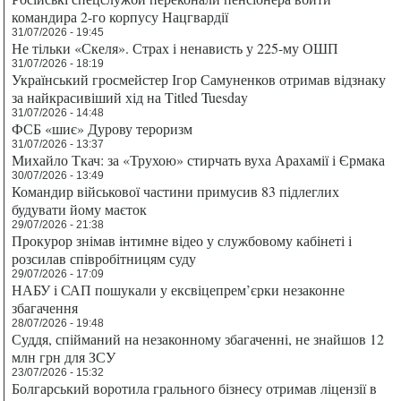
командира 2-го корпусу Нацгвардії
31/07/2026 - 19:45
Не тільки «Скеля». Страх і ненависть у 225-му ОШП
31/07/2026 - 18:19
Український гросмейстер Ігор Самуненков отримав відзнаку
за найкрасивіший хід на Titled Tuesday
31/07/2026 - 14:48
ФСБ «шиє» Дурову тероризм
31/07/2026 - 13:37
Михайло Ткач: за «Трухою» стирчать вуха Арахамії і Єрмака
30/07/2026 - 13:49
Командир військової частини примусив 83 підлеглих
будувати йому маєток
29/07/2026 - 21:38
Прокурор знімав інтимне відео у службовому кабінеті і
розсилав співробітницям суду
29/07/2026 - 17:09
НАБУ і САП пошукали у ексвіцепрем’єрки незаконне
збагачення
28/07/2026 - 19:48
Суддя, спійманий на незаконному збагаченні, не знайшов 12
млн грн для ЗСУ
23/07/2026 - 15:32
Болгарський воротила грального бізнесу отримав ліцензії в