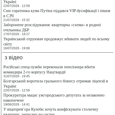
Україні
22/07/2026 - 12:59
Син соратника кума Путіна піддався VIP-бусифікації і пішов
в СЗЧ
21/07/2026 - 15:32
Заборонене розслідування: квартирна «схема» в родині
очільника ДБР
17/07/2026 - 18:27
Український отруювач продовжує вбивати людей по всьому
світу
16/07/2026 - 19:08
з відео
Російські спецслужби переконали пенсіонера вбити
командира 2-го корпусу Нацгвардії
31/07/2026 - 19:45
Болгарський воротила грального бізнесу отримав ліцензії в
Україні
22/07/2026 - 12:59
Прокуратура мацає ужгородського депутата за незаконно
накопичене
19/06/2026 - 14:41
У віцепрем’єра Кулеби хочуть конфіскувати столичну
квартиру, записану на сестру