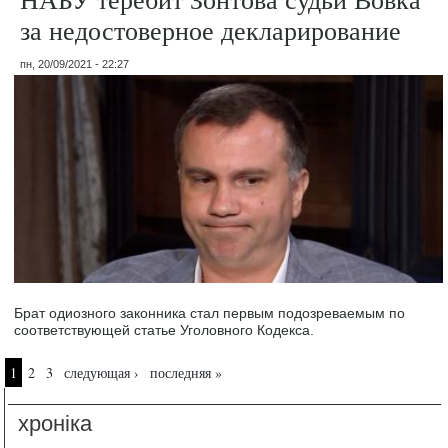
за недостоверное декларирование
пн, 20/09/2021 - 22:27
Брат одиозного законника стал первым подозреваемым по
соответствующей статье Уголовного Кодекса.
Страницы
1
2
3
следующая ›
последняя »
хроніка