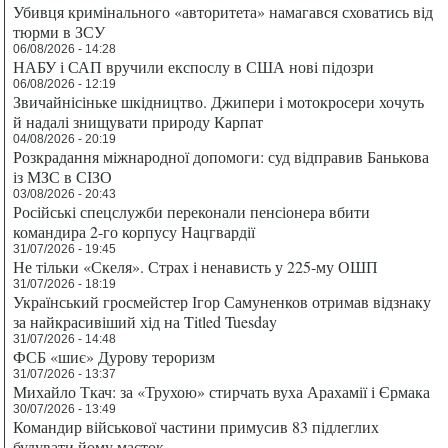
Убивця кримінального «авторитета» намагався сховатись від
тюрми в ЗСУ
06/08/2026 - 14:28
НАБУ і САП вручили експослу в США нові підозри
06/08/2026 - 12:19
Звичайнісіньке шкідництво. Джипери і мотокросери хочуть
й надалі знищувати природу Карпат
04/08/2026 - 20:19
Розкрадання міжнародної допомоги: суд відправив Банькова
із МЗС в СІЗО
03/08/2026 - 20:43
Російські спецслужби переконали пенсіонера вбити
командира 2-го корпусу Нацгвардії
31/07/2026 - 19:45
Не тільки «Скеля». Страх і ненависть у 225-му ОШП
31/07/2026 - 18:19
Український гросмейстер Ігор Самуненков отримав відзнаку
за найкрасивіший хід на Titled Tuesday
31/07/2026 - 14:48
ФСБ «шиє» Дурову тероризм
31/07/2026 - 13:37
Михайло Ткач: за «Трухою» стирчать вуха Арахамії і Єрмака
30/07/2026 - 13:49
Командир військової частини примусив 83 підлеглих
будувати йому маєток