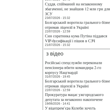
Суддя, спійманий на незаконному
збагаченні, не знайшов 12 млн грн для
ЗСУ
23/07/2026 - 15:32
Болгарський воротила грального бізн
отримав ліцензії в Україні
22/07/2026 - 12:59
Син соратника кума Путіна піддався
VIP-бусифікації і пішов в СЗЧ
21/07/2026 - 15:32
з відео
Російські спецслужби переконали
пенсіонера вбити командира 2-го
корпусу Нацгвардії
31/07/2026 - 19:45
Болгарський воротила грального бізн
отримав ліцензії в Україні
22/07/2026 - 12:59
Прокуратура мацає ужгородського
депутата за незаконно накопичене
19/06/2026 - 14:41
У віцепрем’єра Кулеби хочуть