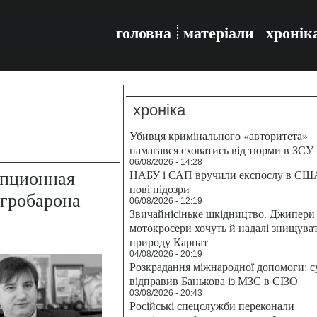
головна
матеріали
хронік
хроніка
Убивця кримінального «авторитета»
намагався сховатись від тюрми в ЗСУ
06/08/2026 - 14:28
упционная
НАБУ і САП вручили експослу в СШ
нові підозри
агробарона
06/08/2026 - 12:19
Звичайнісіньке шкідництво. Джипери 
мотокросери хочуть й надалі знищува
природу Карпат
04/08/2026 - 20:19
Розкрадання міжнародної допомоги: с
відправив Банькова із МЗС в СІЗО
03/08/2026 - 20:43
Російські спецслужби переконали