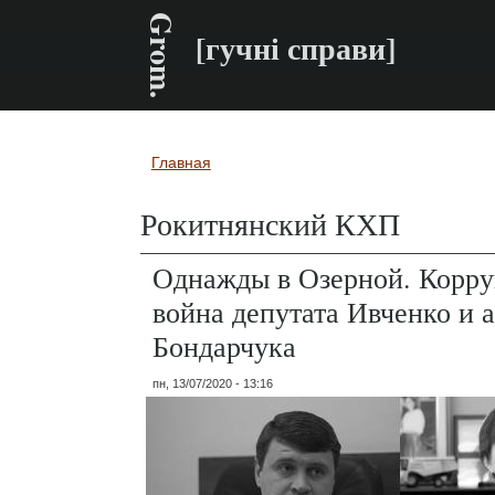
Grom.
[гучні справи]
Главная
Вы здесь
Рокитнянский КХП
Однажды в Озерной. Корр
война депутата Ивченко и 
Бондарчука
пн, 13/07/2020 - 13:16