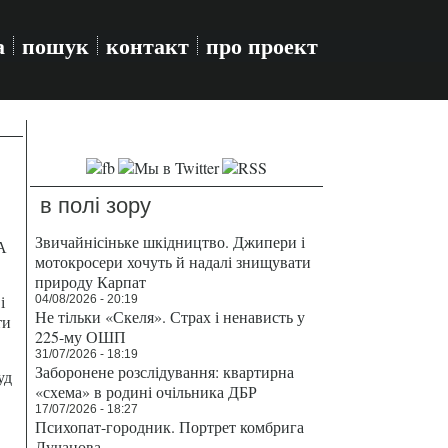
а
пошук
контакт
про проект
в полі зору
Звичайнісіньке шкідництво. Джипери і
А
мотокросери хочуть й надалі знищувати
природу Карпат
і
04/08/2026 - 20:19
Не тільки «Скеля». Страх і ненависть у
ти
225-му ОШП
31/07/2026 - 18:19
Заборонене розслідування: квартирна
уд
«схема» в родині очільника ДБР
17/07/2026 - 18:27
Психопат-городник. Портрет комбрига
Лучанова