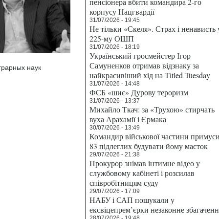
пенсіонера вбити командира 2-го
корпусу Нацгвардії
31/07/2026 - 19:45
Не тільки «Скеля». Страх і ненависть 
225-му ОШП
31/07/2026 - 18:19
Український гросмейстер Ігор
Самуненков отримав відзнаку за
грарных наук
найкрасивіший хід на Titled Tuesday
31/07/2026 - 14:48
ФСБ «шиє» Дурову тероризм
31/07/2026 - 13:37
Михайло Ткач: за «Трухою» стирчать
вуха Арахамії і Єрмака
30/07/2026 - 13:49
Командир військової частини примус
83 підлеглих будувати йому маєток
29/07/2026 - 21:38
Прокурор знімав інтимне відео у
службовому кабінеті і розсилав
співробітницям суду
29/07/2026 - 17:09
НАБУ і САП пошукали у
ексвіцепрем’єрки незаконне збагаченн
28/07/2026 - 19:48