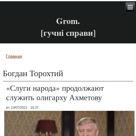
Grom.
[гучні справи]
Главная
Вы здесь
Богдан Торохтий
«Слуги народа» продолжают
служить олигарху Ахметову
вт, 13/07/2021 - 16:37