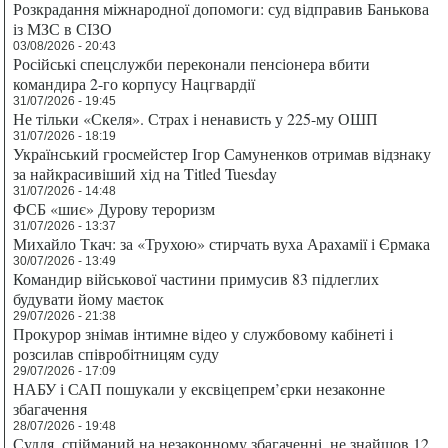
Розкрадання міжнародної допомоги: суд відправив Банькова
із МЗС в СІЗО
03/08/2026 - 20:43
Російські спецслужби переконали пенсіонера вбити
командира 2-го корпусу Нацгвардії
31/07/2026 - 19:45
Не тільки «Скеля». Страх і ненависть у 225-му ОШП
31/07/2026 - 18:19
Український гросмейстер Ігор Самуненков отримав відзнаку
за найкрасивіший хід на Titled Tuesday
31/07/2026 - 14:48
ФСБ «шиє» Дурову тероризм
31/07/2026 - 13:37
Михайло Ткач: за «Трухою» стирчать вуха Арахамії і Єрмака
30/07/2026 - 13:49
Командир військової частини примусив 83 підлеглих
будувати йому маєток
29/07/2026 - 21:38
Прокурор знімав інтимне відео у службовому кабінеті і
розсилав співробітницям суду
29/07/2026 - 17:09
НАБУ і САП пошукали у ексвіцепрем’єрки незаконне
збагачення
28/07/2026 - 19:48
Суддя, спійманий на незаконному збагаченні, не знайшов 12