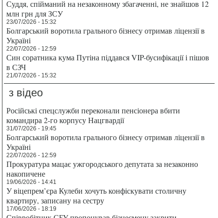
Суддя, спійманий на незаконному збагаченні, не знайшов 12
млн грн для ЗСУ
23/07/2026 - 15:32
Болгарський воротила грального бізнесу отримав ліцензії в
Україні
22/07/2026 - 12:59
Син соратника кума Путіна піддався VIP-бусифікації і пішов
в СЗЧ
21/07/2026 - 15:32
з відео
Російські спецслужби переконали пенсіонера вбити
командира 2-го корпусу Нацгвардії
31/07/2026 - 19:45
Болгарський воротила грального бізнесу отримав ліцензії в
Україні
22/07/2026 - 12:59
Прокуратура мацає ужгородського депутата за незаконно
накопичене
19/06/2026 - 14:41
У віцепрем’єра Кулеби хочуть конфіскувати столичну
квартиру, записану на сестру
17/06/2026 - 18:19
Співробітник СБУ пропонував бізнесмену закрити