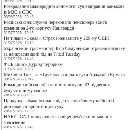
04/08/2026 - 20:19
Розкрадання міжнародної допомоги: суд відправив Банькова
із МЗС в СІЗО
03/08/2026 - 20:43
Російські спецслужби переконали пенсіонера вбити
командира 2-го корпусу Нацгвардії
31/07/2026 - 19:45
Не тільки «Скеля». Страх і ненависть у 225-му ОШП
31/07/2026 - 18:19
Український гросмейстер Ігор Самуненков отримав відзнаку
за найкрасивіший хід на Titled Tuesday
31/07/2026 - 14:48
ФСБ «шиє» Дурову тероризм
31/07/2026 - 13:37
Михайло Ткач: за «Трухою» стирчать вуха Арахамії і Єрмака
30/07/2026 - 13:49
Командир військової частини примусив 83 підлеглих
будувати йому маєток
29/07/2026 - 21:38
Прокурор знімав інтимне відео у службовому кабінеті і
розсилав співробітницям суду
29/07/2026 - 17:09
НАБУ і САП пошукали у ексвіцепрем’єрки незаконне
збагачення
28/07/2026 - 19:48