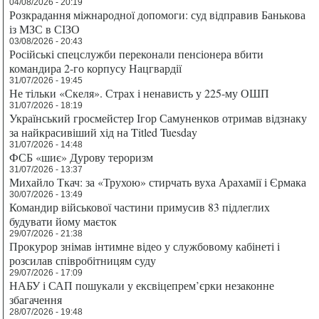
04/08/2026 - 20:19
Розкрадання міжнародної допомоги: суд відправив Банькова
із МЗС в СІЗО
03/08/2026 - 20:43
Російські спецслужби переконали пенсіонера вбити
командира 2-го корпусу Нацгвардії
31/07/2026 - 19:45
Не тільки «Скеля». Страх і ненависть у 225-му ОШП
31/07/2026 - 18:19
Український гросмейстер Ігор Самуненков отримав відзнаку
за найкрасивіший хід на Titled Tuesday
31/07/2026 - 14:48
ФСБ «шиє» Дурову тероризм
31/07/2026 - 13:37
Михайло Ткач: за «Трухою» стирчать вуха Арахамії і Єрмака
30/07/2026 - 13:49
Командир військової частини примусив 83 підлеглих
будувати йому маєток
29/07/2026 - 21:38
Прокурор знімав інтимне відео у службовому кабінеті і
розсилав співробітницям суду
29/07/2026 - 17:09
НАБУ і САП пошукали у ексвіцепрем’єрки незаконне
збагачення
28/07/2026 - 19:48