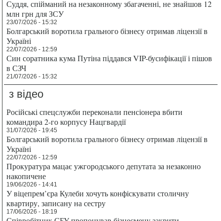
Суддя, спійманий на незаконному збагаченні, не знайшов 12
млн грн для ЗСУ
23/07/2026 - 15:32
Болгарський воротила грального бізнесу отримав ліцензії в
Україні
22/07/2026 - 12:59
Син соратника кума Путіна піддався VIP-бусифікації і пішов
в СЗЧ
21/07/2026 - 15:32
з відео
Російські спецслужби переконали пенсіонера вбити
командира 2-го корпусу Нацгвардії
31/07/2026 - 19:45
Болгарський воротила грального бізнесу отримав ліцензії в
Україні
22/07/2026 - 12:59
Прокуратура мацає ужгородського депутата за незаконно
накопичене
19/06/2026 - 14:41
У віцепрем’єра Кулеби хочуть конфіскувати столичну
квартиру, записану на сестру
17/06/2026 - 18:19
Співробітник СБУ пропонував бізнесмену закрити