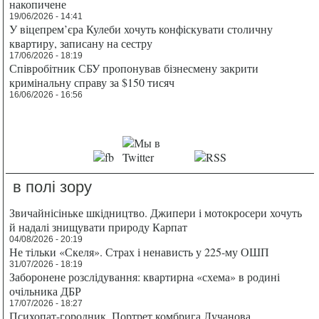
накопичене
19/06/2026 - 14:41
У віцепрем’єра Кулеби хочуть конфіскувати столичну
квартиру, записану на сестру
17/06/2026 - 18:19
Співробітник СБУ пропонував бізнесмену закрити
кримінальну справу за $150 тисяч
16/06/2026 - 16:56
в полі зору
Звичайнісіньке шкідництво. Джипери і мотокросери хочуть
й надалі знищувати природу Карпат
04/08/2026 - 20:19
Не тільки «Скеля». Страх і ненависть у 225-му ОШП
31/07/2026 - 18:19
Заборонене розслідування: квартирна «схема» в родині
очільника ДБР
17/07/2026 - 18:27
Психопат-городник. Портрет комбрига Лучанова