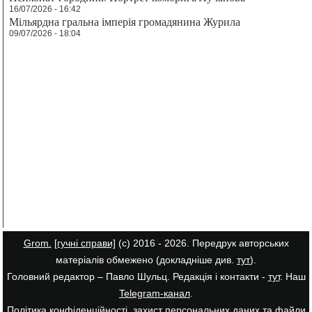
16/07/2026 - 16:42
Мільярдна гральна імперія громадянина Журила
09/07/2026 - 18:04
Grom.
[гучні справи]
(с) 2016 - 2026. Передрук авторських
матеріалів обмежено (докладніше див.
тут
).
Головний редактор – Павло Шульц. Редакція і контакти -
тут
. Наш
Telegram-канал
.
Політика конфіденційності, захист персональних даних та файли