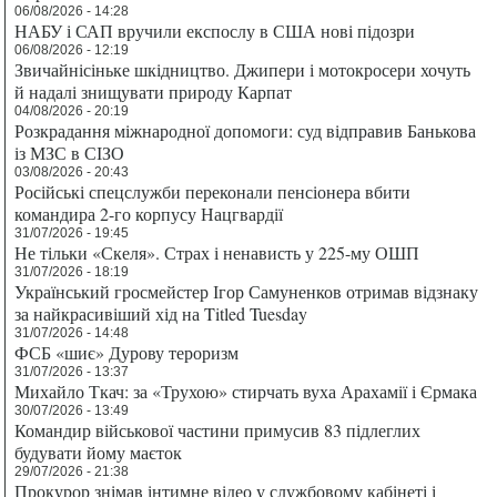
06/08/2026 - 14:28
НАБУ і САП вручили експослу в США нові підозри
06/08/2026 - 12:19
Звичайнісіньке шкідництво. Джипери і мотокросери хочуть
й надалі знищувати природу Карпат
04/08/2026 - 20:19
Розкрадання міжнародної допомоги: суд відправив Банькова
із МЗС в СІЗО
03/08/2026 - 20:43
Російські спецслужби переконали пенсіонера вбити
командира 2-го корпусу Нацгвардії
31/07/2026 - 19:45
Не тільки «Скеля». Страх і ненависть у 225-му ОШП
31/07/2026 - 18:19
Український гросмейстер Ігор Самуненков отримав відзнаку
за найкрасивіший хід на Titled Tuesday
31/07/2026 - 14:48
ФСБ «шиє» Дурову тероризм
31/07/2026 - 13:37
Михайло Ткач: за «Трухою» стирчать вуха Арахамії і Єрмака
30/07/2026 - 13:49
Командир військової частини примусив 83 підлеглих
будувати йому маєток
29/07/2026 - 21:38
Прокурор знімав інтимне відео у службовому кабінеті і