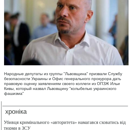
Народные депутаты из группы "Львовщина" призвали Службу
безопасности Украины и Офис генерального прокурора дать
правовую оценку заявлениям своего коллеги из ОПЗЖ Ильи
Кивы, который назвал Львовщину "колыбелью украинского
фашизма"
хроніка
Убивця кримінального «авторитета» намагався сховатись від
тюрми в ЗСУ