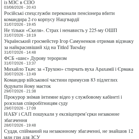
із МЗС в СІЗО
03/08/2026 - 20:43
Російські спецслужби переконали пенсіонера вбити
командира 2-го корпусу Нацгвардії
31/07/2026 - 19:45
Не тільки «Скеля». Страх і ненависть у 225-му ОШП
31/07/2026 - 18:19
Український гросмейстер Ігор Самуненков отримав відзнаку
за найкрасивіший хід на Titled Tuesday
31/07/2026 - 14:48
ФСБ «шиє» Дурову тероризм
31/07/2026 - 13:37
Михайло Ткач: за «Трухою» стирчать вуха Арахамії і Єрмака
30/07/2026 - 13:49
Командир військової частини примусив 83 підлеглих
будувати йому маєток
29/07/2026 - 21:38
Прокурор знімав інтимне відео у службовому кабінеті і
розсилав співробітницям суду
29/07/2026 - 17:09
НАБУ і САП пошукали у ексвіцепрем’єрки незаконне
збагачення
28/07/2026 - 19:48
Суддя, спійманий на незаконному збагаченні, не знайшов 12
млн грн для ЗСУ