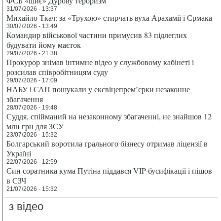
ФСБ «шиє» Дурову тероризм
31/07/2026 - 13:37
Михайло Ткач: за «Трухою» стирчать вуха Арахамії і Єрмака
30/07/2026 - 13:49
Командир військової частини примусив 83 підлеглих
будувати йому маєток
29/07/2026 - 21:38
Прокурор знімав інтимне відео у службовому кабінеті і
розсилав співробітницям суду
29/07/2026 - 17:09
НАБУ і САП пошукали у ексвіцепрем’єрки незаконне
збагачення
28/07/2026 - 19:48
Суддя, спійманий на незаконному збагаченні, не знайшов 12
млн грн для ЗСУ
23/07/2026 - 15:32
Болгарський воротила грального бізнесу отримав ліцензії в
Україні
22/07/2026 - 12:59
Син соратника кума Путіна піддався VIP-бусифікації і пішов
в СЗЧ
21/07/2026 - 15:32
з відео