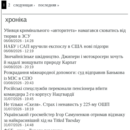
Страницы
1
2
следующая ›
последняя »
хроніка
Убивця кримінального «авторитета» намагався сховатись від
тюрми в ЗСУ
06/08/2026 - 14:28
НАБУ і САП вручили експослу в США нові підозри
06/08/2026 - 12:19
Звичайнісіньке шкідництво. Джипери і мотокросери хочуть
й надалі знищувати природу Карпат
04/08/2026 - 20:19
Розкрадання міжнародної допомоги: суд відправив Банькова
із МЗС в СІЗО
03/08/2026 - 20:43
Російські спецслужби переконали пенсіонера вбити
командира 2-го корпусу Нацгвардії
31/07/2026 - 19:45
Не тільки «Скеля». Страх і ненависть у 225-му ОШП
31/07/2026 - 18:19
Український гросмейстер Ігор Самуненков отримав відзнаку
за найкрасивіший хід на Titled Tuesday
31/07/2026 - 14:48