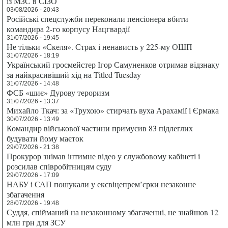
із МЗС в СІЗО
03/08/2026 - 20:43
Російські спецслужби переконали пенсіонера вбити
командира 2-го корпусу Нацгвардії
31/07/2026 - 19:45
Не тільки «Скеля». Страх і ненависть у 225-му ОШП
31/07/2026 - 18:19
Український гросмейстер Ігор Самуненков отримав відзнаку
за найкрасивіший хід на Titled Tuesday
31/07/2026 - 14:48
ФСБ «шиє» Дурову тероризм
31/07/2026 - 13:37
Михайло Ткач: за «Трухою» стирчать вуха Арахамії і Єрмака
30/07/2026 - 13:49
Командир військової частини примусив 83 підлеглих
будувати йому маєток
29/07/2026 - 21:38
Прокурор знімав інтимне відео у службовому кабінеті і
розсилав співробітницям суду
29/07/2026 - 17:09
НАБУ і САП пошукали у ексвіцепрем’єрки незаконне
збагачення
28/07/2026 - 19:48
Суддя, спійманий на незаконному збагаченні, не знайшов 12
млн грн для ЗСУ