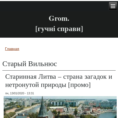
Grom.
[гучні справи]
Главная
Вы здесь
Старый Вильнюс
Старинная Литва – страна загадок и
нетронутой природы [промо]
пн, 13/01/2020 - 13:31